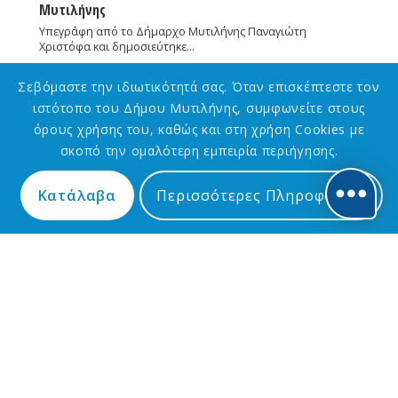
Μυτιλήνης
Υπεγράφη από το Δήμαρχο Μυτιλήνης Παναγιώτη
Χριστόφα και δημοσιεύτηκε…
2 Απριλίου 2025
Σεβόμαστε την ιδιωτικότητά σας. Όταν επισκέπτεστε τον
ιστότοπο του Δήμου Μυτιλήνης, συμφωνείτε στους
όρους χρήσης του, καθώς και στη χρήση Cookies με
σκοπό την ομαλότερη εμπειρία περιήγησης.
Κατάλαβα
Περισσότερες Πληροφορίες
ΑΘΛΗΤΙΣΜΌΣ
,
Δ.Ε. ΑΓΙΆΣΟΥ
,
ΔΉΜΑΡΧΟΣ
,
ΔΉΜΟΣ
Υπογραφή σύμβασης για το έργο ηλεκτροφωτισμού
του γηπέδου Αγιάσου από το Δήμο Μυτιλήνης
Υπεγράφη από το Δήμαρχο Μυτιλήνης Παναγιώτη