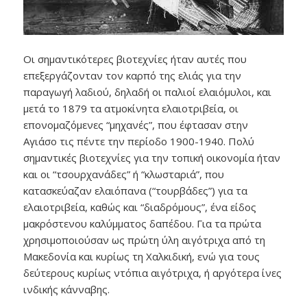
Οι σημαντικότερες βιοτεχνίες ήταν αυτές που
επεξεργάζονταν τον καρπό της ελιάς για την
παραγωγή λαδιού, δηλαδή οι παλιοί ελαιόμυλοι, και
μετά το 1879 τα ατμοκίνητα ελαιοτριβεία, οι
επονομαζόμενες “μηχανές”, που έφτασαν στην
Αγιάσο τις πέντε την περίοδο 1900-1940. Πολύ
σημαντικές βιοτεχνίες για την τοπική οικονομία ήταν
και οι “τσουρχανάδες” ή “κλωσταριά”, που
κατασκεύαζαν ελαιόπανα (“τουρβάδες”) για τα
ελαιοτριβεία, καθώς και “διαδρόμους”, ένα είδος
μακρόστενου καλύμματος δαπέδου. Για τα πρώτα
χρησιμοποιούσαν ως πρώτη ύλη αιγότριχα από τη
Μακεδονία και κυρίως τη Χαλκιδική, ενώ για τους
δεύτερους κυρίως ντόπια αιγότριχα, ή αργότερα ίνες
ινδικής κάνναβης.