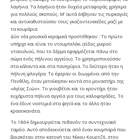
λαγήνια. Τα λαγήνια ήταν δοχεία μεταφοράς χρήσιμα
για πολλούς σκοπούς. Μ’ αυτά έσβηναν τις πυρκαγιές
και αντικαθιστούσαν τους γκαζοντενεκέδες μαζί με
τα κουμάρια.
Δύο νέα μουσικά κεραμικά προστέθηκαν : Το πρώτο
υπήρχε και είναι το ντουμπελέκι (είδος μικρού
νταουλιού, που το δέρμα εφαρμόζεται πάνω στο
σώμα ενός πήλινου αγγείου). Το χρησιμοποιούσαν
στα κάλαντα και στα πανηγύρια. Το δεύτερο ήταν η
πήλινη φλογέρα. Το έφεραν οι διωγμένοι από την
Πενθίλη, όταν μετοίκησαν κοντά στο μοναστήρι της
«Αγίας Σιών». Το γιουβέτσι και το κροντήρι ήταν
ευχάριστα πήλινα αγγεία για τους καλοφαγάδες. Το
ένα έδινε νοστιμιά στα ψητά και το άλλο ήταν
κρασοκανάτα.
Το 1864 δημιουργείται πιθανόν το συντεχνιακό
ταμείο. Αυτό αποδεικνύεται από έναν κουμπαρά που
βρισκόταν στην κατοχή του Νίκου Κουρτζή, στον