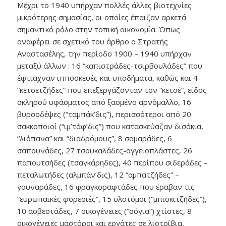
Μέχρι το 1940 υπήρχαν πολλές άλλες βιοτεχνίες
μικρότερης σημασίας, οι οποίες έπαιζαν αρκετά
σημαντικό ρόλο στην τοπική οικονομία. Όπως
αναφέρει σε σχετικό του άρθρο ο Στρατής
Αναστασέλης, την περίοδο 1900 – 1940 υπήρχαν
μεταξύ άλλων : 16 “καπιστράδες-τσιρβουλάδες” που
έφτιαχναν ιπποσκευές και υποδήματα, καθώς και 4
“κετσετζήδες” που επεξεργάζονταν τον “κετσέ”, είδος
σκληρού υφάσματος από ξασμένο αρνόμαλλο, 16
βυρσοδέψες (“ταμπάκ’δις”), περισσότεροι από 20
σακκοποιοί (“ιμ’τάφ’δις”) που κατασκεύαζαν δισάκια,
“λιόπανα” και “διαδρόμους”, 8 σαμαράδες, 6
σαπουνάδες, 27 τσουκαλάδες-αγγειοπλάστες, 26
παπουτσήδες (τσαγκάρηδες), 40 περίπου σιδεράδες –
πεταλωτήδες (αλμπάν’δις), 12 “αμπατζήδες” –
γουναράδες, 16 φραγκοραφτάδες που έραβαν τις
“ευρωπαικές φορεσιές”, 15 υλοτόμοι (“μπισκιτζήδες”),
10 ασβεστάδες, 7 οικογένειες (“σόγια”) χτίστες, 8
οικογένειες μαστόροι και εργάτες σε λιοτρίβια,