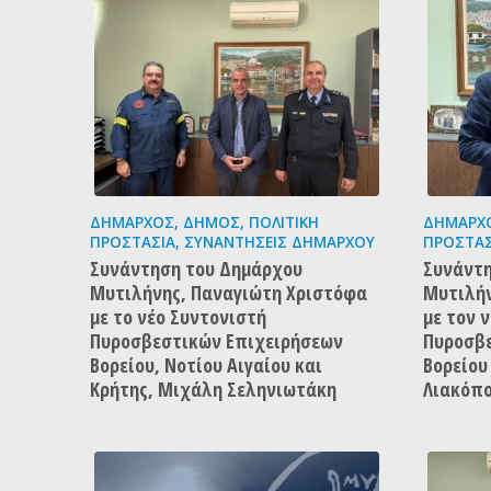
ΔΉΜΑΡΧΟΣ
,
ΔΉΜΟΣ
,
ΠΟΛΙΤΙΚΉ
ΔΉΜΑΡΧ
ΠΡΟΣΤΑΣΊΑ
,
ΣΥΝΑΝΤΉΣΕΙΣ ΔΗΜΆΡΧΟΥ
ΠΡΟΣΤΑΣ
Συνάντηση του Δημάρχου
Συνάντη
Μυτιλήνης, Παναγιώτη Χριστόφα
Μυτιλήν
με το νέο Συντονιστή
με τον 
Πυροσβεστικών Επιχειρήσεων
Πυροσβ
Βορείου, Νοτίου Αιγαίου και
Βορείου
Κρήτης, Μιχάλη Σεληνιωτάκη
Λιακόπ