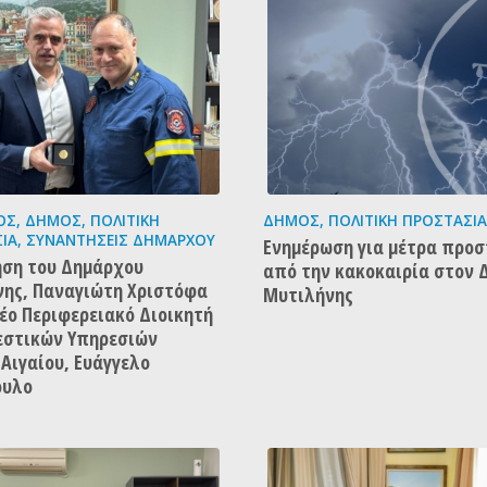
ΟΣ
,
ΔΉΜΟΣ
,
ΠΟΛΙΤΙΚΉ
ΔΉΜΟΣ
,
ΠΟΛΙΤΙΚΉ ΠΡΟΣΤΑΣΊΑ
ΊΑ
,
ΣΥΝΑΝΤΉΣΕΙΣ ΔΗΜΆΡΧΟΥ
Ενημέρωση για μέτρα προσ
ση του Δημάρχου
από την κακοκαιρία στον 
ης, Παναγιώτη Χριστόφα
Μυτιλήνης
νέο Περιφερειακό Διοικητή
εστικών Υπηρεσιών
 Αιγαίου, Ευάγγελο
ουλο