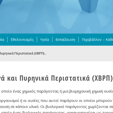
σία
Εθελοντισμός
Υγεία
Εκπαίδευση
Περιβάλλον – Καθ
Πυρηνικά Περιστατικά (ΧΒΡΠ)...
γά και Πυρηνικά Περιστατικά (ΧΒΡΠ)
 οποίο ένας χημικός παράγοντας ή μια βιομηχανική χημική ουσί
οργανισμοί ή οι ουσίες που αυτοί παράγουν οι οποίοι μπορού
υση σε κάποιο υλικό. Οι βιολογικοί παράγοντες χωρίζονται σε 
ο οποίο ένας βιολογικός παράγοντας χρησιμοποιείται ως τρομο