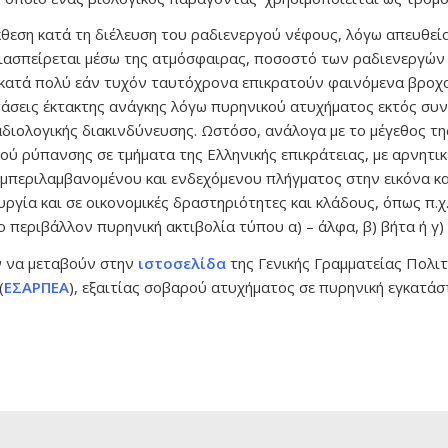
κθεση κατά τη διέλευση του ραδιενεργού νέφους, λόγω απευθεί
ιασπείρεται μέσω της ατμόσφαιρας, ποσοστό των ραδιενεργών 
αι κατά πολύ εάν τυχόν ταυτόχρονα επικρατούν φαινόμενα βρο
άσεις έκτακτης ανάγκης λόγω πυρηνικού ατυχήματος εκτός συν
διολογικής διακινδύνευσης. Ωστόσο, ανάλογα με το μέγεθος της
γού ρύπανσης σε τμήματα της Ελληνικής επικράτειας, με αρνητ
υμπεριλαμβανομένου και ενδεχόμενου πλήγματος στην εικόνα κα
υργία και σε οικονομικές δραστηριότητες και κλάδους, όπως π.χ
 περιβάλλον πυρηνική ακτιβολία τύπου α) – άλφα, β) βήτα ή γ)
ν να μεταβούν στην
ιστοσελίδα
της Γενικής Γραμματείας Πολι
(
ΕΣΑΡΠΕΑ
), εξαιτίας σοβαρού ατυχήματος σε πυρηνική εγκατά