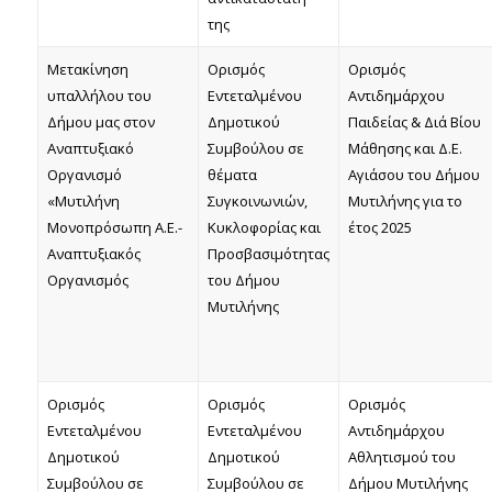
της
Μετακίνηση
Ορισμός
Ορισμός
υπαλλήλου του
Εντεταλμένου
Αντιδημάρχου
Δήμου μας στον
Δημοτικού
Παιδείας & Διά Βίου
Αναπτυξιακό
Συμβούλου σε
Μάθησης και Δ.Ε.
Οργανισμό
θέματα
Αγιάσου του Δήμου
«Μυτιλήνη
Συγκοινωνιών,
Μυτιλήνης για το
Μονοπρόσωπη Α.Ε.-
Κυκλοφορίας και
έτος 2025
Αναπτυξιακός
Προσβασιμότητας
Οργανισμός
του Δήμου
Μυτιλήνης
Ορισμός
Ορισμός
Ορισμός
Εντεταλμένου
Εντεταλμένου
Αντιδημάρχου
Δημοτικού
Δημοτικού
Αθλητισμού του
Συμβούλου σε
Συμβούλου σε
Δήμου Μυτιλήνης