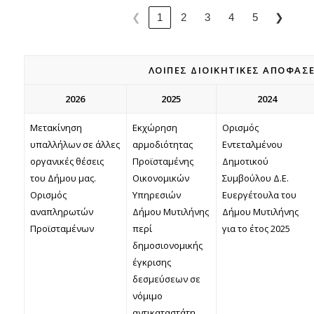
❮
❯
1
2
3
4
5
ΛΟΙΠΈΣ ΔΙΟΙΚΗΤΙΚΈΣ ΑΠΟΦΆΣ
2026
2025
2024
Mετακίνηση
Εκχώρηση
Ορισμός
υπαλλήλων σε άλλες
αρμοδιότητας
Εντεταλμένου
οργανικές θέσεις
Προϊσταμένης
Δημοτικού
του Δήμου μας.
Οικονομικών
Συμβούλου Δ.Ε.
Ορισμός
Υπηρεσιών
Ευεργέτουλα του
αναπληρωτών
Δήμου Μυτιλήνης
Δήμου Μυτιλήνης
Προϊσταμένων
περί
για το έτος 2025
δημοσιονομικής
έγκρισης
δεσμεύσεων σε
νόμιμο
αντικαταστάτη