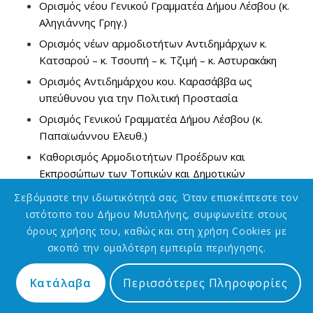
Ορισμός νέου Γενικού Γραμματέα Δήμου Λέσβου (κ.
Αληγιάννης Γρηγ.)
Ορισμός νέων αρμοδιοτήτων Αντιδημάρχων κ.
Κατσαρού – κ. Τσουπή – κ. Τζιμή – κ. Αστυρακάκη
Ορισμός Αντιδημάρχου κου. Καρασάββα ως
υπεύθυνου για την Πολιτική Προστασία
Ορισμός Γενικού Γραμματέα Δήμου Λέσβου (κ.
Παπαϊωάννου Ελευθ.)
Καθορισμός Αρμοδιοτήτων Προέδρων και
Εκπροσώπων των Τοπικών και Δημοτικών
Κοινοτήτων Λέσβου
Σεβόμαστε την ιδιωτικότητά σας. Όταν επισκέπτεστε τον
Ορισμός Εντεταλμένων Δημοτικών Συμβούλων
ιστότοπο του Δήμου Μυτιλήνης, συμφωνείτε στους
όρους χρήσης του, καθώς και στη χρήση Cookies με
Ορισμός Ταμεία και Εισπρακτόρων
σκοπό την ομαλότερη εμπειρία περιήγησης.
Ορισμός Αντιδημάρχων
Απόφαση Αποδοχής Παραίτησης Αντιδημάρχου
Κατάλαβα
Περισσότερες Πληροφορίες
κου. Αλβανόπουλου
Απόφαση Ορισμού Αντιδημάρχου κου. Καρασάββα