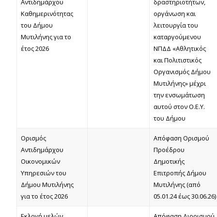
Αντιδημάρχου
δραστηριοτήτων,
Καθημερινότητας
οργάνωση και
του Δήμου
λειτουργία του
Μυτιλήνης για το
καταργούμενου
έτος 2026
ΝΠΔΔ «Αθλητικός
και Πολιτιστικός
Οργανισμός Δήμου
Μυτιλήνης» μέχρι
την ενσωμάτωση
αυτού στον Ο.Ε.Υ.
του Δήμου
Ορισμός
Απόφαση Ορισμού
Αντιδημάρχου
Προέδρου
Οικονομικών
Δημοτικής
Υπηρεσιών του
Επιτροπής Δήμου
Δήμου Μυτιλήνης
Μυτιλήνης (από
για το έτος 2026
05.01.24 έως 30.06.26)
Εκλογή μελών
Απόφαση Διορισμού