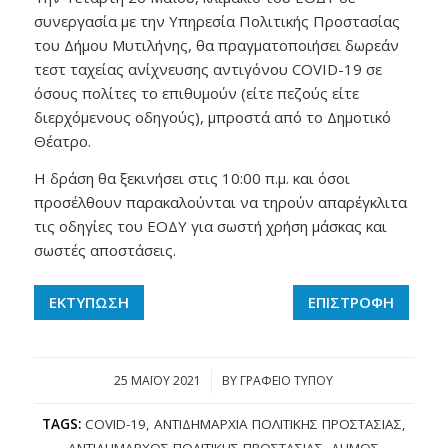
συνεργασία με την Υπηρεσία Πολιτικής Προστασίας
του Δήμου Μυτιλήνης, θα πραγματοποιήσει δωρεάν
τεστ ταχείας ανίχνευσης αντιγόνου COVID-19 σε
όσους πολίτες το επιθυμούν (είτε πεζούς είτε
διερχόμενους οδηγούς), μπροστά από το Δημοτικό
Θέατρο.
Η δράση θα ξεκινήσει στις 10:00 π.μ. και όσοι
προσέλθουν παρακαλούνται να τηρούν απαρέγκλιτα
τις οδηγίες του ΕΟΔΥ για σωστή χρήση μάσκας και
σωστές αποστάσεις.
ΕΚΤΥΠΩΣΗ
ΕΠΙΣΤΡΟΦΗ
25 ΜΑΪ́ΟΥ 2021
/
BY
ΓΡΑΦΕΙΟ ΤΥΠΟΥ
TAGS:
COVID-19
,
ΑΝΤΙΔΗΜΑΡΧΊΑ ΠΟΛΙΤΙΚΉΣ ΠΡΟΣΤΑΣΊΑΣ
,
ΑΝΤΙΔΉΜΑΡΧΟΣ ΠΟΛΙΤΙΚΉΣ ΠΡΟΣΤΑΣΊΑΣ
,
ΔΉΜΟΣ