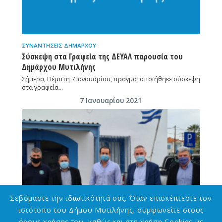
ΣΥΝΑΝΤΉΣΕΙΣ ΔΗΜΆΡΧΟΥ
Σύσκεψη στα Γραφεία της ΔΕΥΑΛ παρουσία του
Δημάρχου Μυτιλήνης
Σήμερα, Πέμπτη 7 Ιανουαρίου, πραγματοποιήθηκε σύσκεψη
στα γραφεία…
7 Ιανουαρίου 2021
Σεβόμαστε την ιδιωτικότητά σας. Όταν επισκέπτεστε τον
ιστότοπο του Δήμου Μυτιλήνης, συμφωνείτε στους
όρους χρήσης του, καθώς και στη χρήση Cookies με