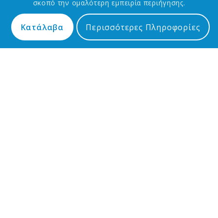
σκοπό την ομαλότερη εμπειρία περιήγησης.
Κατάλαβα
Περισσότερες Πληροφορίες
Δ.Ε. ΕΥΕΡΓΈΤΟΥΛΑ
,
ΔΉΜΑΡΧΟΣ
,
ΔΉΜΟΣ
,
ΣΥΝΑΝΤΉΣΕΙΣ
ΔΗΜΆΡΧΟΥ
Επίσκεψη του Δημάρχου Μυτιλήνης Παναγιώτη
Χριστόφα στο Κάτω Τρίτος και τη Μυχού
Στο Κάτω Τρίτος και στη Μυχού βρέθηκε ο Δήμαρχος
Μυτιλήνης Παναγιώτης…
4 Ιουνίου 2025
1
2
3
4
Page 1 of 4