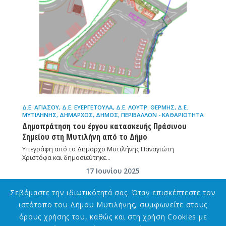
Δ.Ε. ΑΓΙΆΣΟΥ
,
Δ.Ε. ΕΥΕΡΓΈΤΟΥΛΑ
,
Δ.Ε. ΛΟΥΤΡ. ΘΕΡΜΉΣ
,
Δ.Ε.
ΜΥΤΙΛΉΝΗΣ
,
ΔΉΜΑΡΧΟΣ
,
ΔΉΜΟΣ
,
ΠΕΡΙΒΆΛΛΟΝ - ΚΑΘΑΡΙΌΤΗΤΑ
Δημοπράτηση του έργου κατασκευής Πράσινου
Σημείου στη Μυτιλήνη από το Δήμο
Υπεγράφη από το Δήμαρχο Μυτιλήνης Παναγιώτη
Χριστόφα και δημοσιεύτηκε…
17 Ιουνίου 2025
Σεβόμαστε την ιδιωτικότητά σας. Όταν επισκέπτεστε τον
ιστότοπο του Δήμου Μυτιλήνης, συμφωνείτε στους
όρους χρήσης του, καθώς και στη χρήση Cookies με