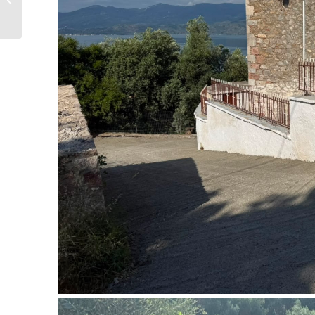
α)....