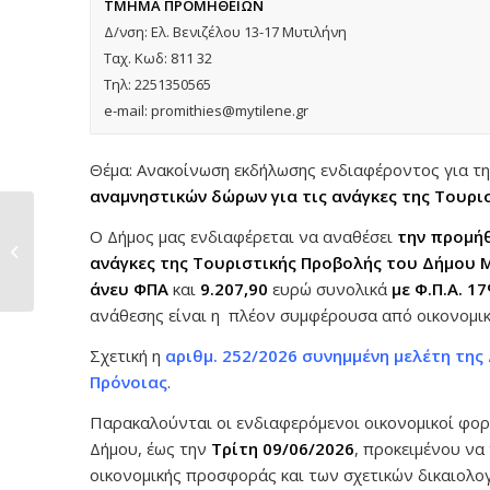
ΤΜΗΜΑ ΠΡΟΜΗΘΕΙΩΝ
Δ/νση: Ελ. Βενιζέλου 13-17 Μυτιλήνη
Ταχ. Κωδ: 811 32
Τηλ: 2251350565
e-mail: promithies@mytilene.gr
Θέμα: Ανακοίνωση εκδήλωσης ενδιαφέροντος για τη
αναμνηστικών δώρων για τις ανάγκες της Τουρ
Επίσκεψη του
Ο Δήμος μας ενδιαφέρεται να αναθέσει
την προμή
Δημάρχου Μυτιλήνης,
ανάγκες της Τουριστικής Προβολής του Δήμου 
Παναγιώτη...
άνευ ΦΠΑ
και
9.207,90
ευρώ συνολικά
με
Φ.Π.Α. 1
ανάθεσης είναι η πλέον συμφέρουσα από οικονομι
Σχετική η
αριθμ. 252/2026 συνημμένη μελέτη της
Πρόνοιας
.
Παρακαλούνται οι ενδιαφερόμενοι οικονομικοί φορ
Δήμου, έως την
Τρίτη 09/06/2026
, προκειμένου να
οικονομικής προσφοράς και των σχετικών δικαιολο