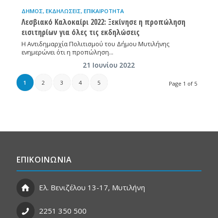
ΔΉΜΟΣ
,
ΕΚΔΗΛΏΣΕΙΣ
,
ΕΠΙΚΑΙΡΌΤΗΤΑ
Λεσβιακό Καλοκαίρι 2022: Ξεκίνησε η προπώληση
εισιτηρίων για όλες τις εκδηλώσεις
Η Αντιδημαρχία Πολιτισμού του Δήμου Μυτιλήνης
ενημερώνει ότι η προπώληση…
21 Ιουνίου 2022
1
2
3
4
5
Page 1 of 5
ΕΠΙΚΟΙΝΩΝΙΑ
Ελ. Βενιζέλου 13-17, Μυτιλήνη
2251 350 500