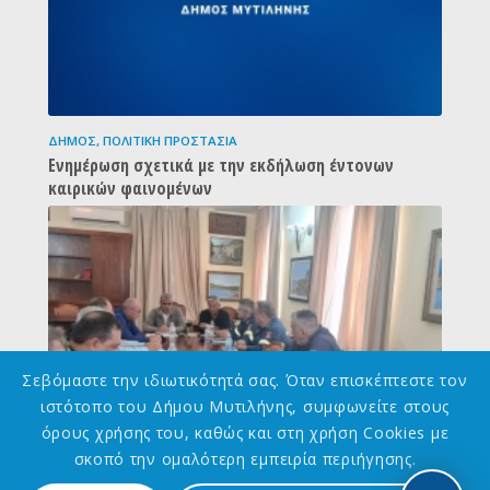
ΔΉΜΟΣ
,
ΠΟΛΙΤΙΚΉ ΠΡΟΣΤΑΣΊΑ
Ενημέρωση σχετικά με την εκδήλωση έντονων
καιρικών φαινομένων
Σεβόμαστε την ιδιωτικότητά σας. Όταν επισκέπτεστε τον
ιστότοπο του Δήμου Μυτιλήνης, συμφωνείτε στους
όρους χρήσης του, καθώς και στη χρήση Cookies με
σκοπό την ομαλότερη εμπειρία περιήγησης.