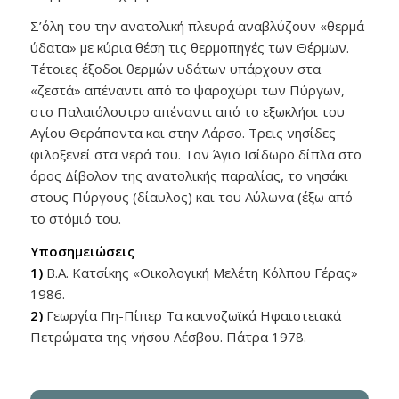
Σ’όλη του την ανατολική πλευρά αναβλύζουν «θερμά
ύδατα» με κύρια θέση τις θερμοπηγές των Θέρμων.
Τέτοιες έξοδοι θερμών υδάτων υπάρχουν στα
«ζεστά» απέναντι από το ψαροχώρι των Πύργων,
στο Παλαιόλουτρο απέναντι από το εξωκλήσι του
Αγίου Θεράποντα και στην Λάρσο. Τρεις νησίδες
φιλοξενεί στα νερά του. Τον Άγιο Ισίδωρο δίπλα στο
όρος Δίβολον της ανατολικής παραλίας, το νησάκι
στους Πύργους (δίαυλος) και του Αύλωνα (έξω από
το στόμιό του.
Υποσημειώσεις
1)
Β.Α. Κατσίκης «Οικολογική Μελέτη Κόλπου Γέρας»
1986.
2)
Γεωργία Πη-Πίπερ Τα καινοζωϊκά Ηφαιστειακά
Πετρώματα της νήσου Λέσβου. Πάτρα 1978.