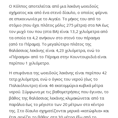
Ο Κόλπος αποτελείται από μια λεκάνη ωοειδούς
σχήματος και από ένα στενό δίαυλο, ο οποίος φέρνει
σε επικοινωνία με το Αιγαίο. Το μήκος του από το
στόμιο (που έχει πλάτος μόλις 275 μέτρα) στα ΝΑ έως
τον μυχό του που (στα ΒΑ) είναι 13,2 χιλιόμετρα από
τα οποία τα 4,2 ανήκουν στο στενό του πέρασμα
(από το Πέραμα). Το μεγαλύτερο πλάτος της
θαλάσσιας λεκάνης είναι 4,23 χιλιόμετρα, ενώ το
«Πέρασμα» από το Πέραμα στην Κουντουριδιά είναι
περίπου 1 χιλιόμετρο.
Η επιφάνεια της ωοειδούς λεκάνης είναι περίπου 42
τετρ.χιλιόμετρα, ενώ ο όγκος του νερού (έως το
Παλαιόλουτρο) είναι 46 εκατομμύρια κυβικά μέτρα
νερού. Σύμφωνα με τις βαθομετρήσεις που έγιναν, το
βάθος της θαλάσσιας λεκάνης κλιμακώνεται από τα
παράλια έως το μέγιστο των 20 μέτρων στο κέντρο
της. Στο δίαυλο σχηματίζονται μερικά «κατώφλια» και
έτσι αρχίζει το βάθος στα 30 μέτρα έξω από το