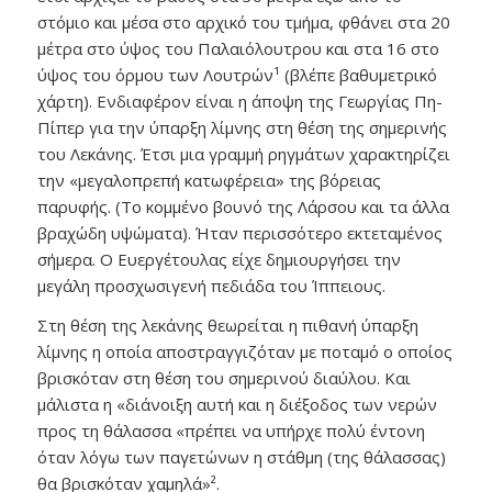
στόμιο και μέσα στο αρχικό του τμήμα, φθάνει στα 20
μέτρα στο ύψος του Παλαιόλουτρου και στα 16 στο
ύψος του όρμου των Λουτρών¹ (βλέπε βαθυμετρικό
χάρτη). Ενδιαφέρον είναι η άποψη της Γεωργίας Πη-
Πίπερ για την ύπαρξη λίμνης στη θέση της σημερινής
του Λεκάνης. Έτσι μια γραμμή ρηγμάτων χαρακτηρίζει
την «μεγαλοπρεπή κατωφέρεια» της βόρειας
παρυφής. (Το κομμένο βουνό της Λάρσου και τα άλλα
βραχώδη υψώματα). Ήταν περισσότερο εκτεταμένος
σήμερα. Ο Ευεργέτουλας είχε δημιουργήσει την
μεγάλη προσχωσιγενή πεδιάδα του Ίππειους.
Στη θέση της λεκάνης θεωρείται η πιθανή ύπαρξη
λίμνης η οποία αποστραγγιζόταν με ποταμό ο οποίος
βρισκόταν στη θέση του σημερινού διαύλου. Και
μάλιστα η «διάνοιξη αυτή και η διέξοδος των νερών
προς τη θάλασσα «πρέπει να υπήρχε πολύ έντονη
όταν λόγω των παγετώνων η στάθμη (της θάλασσας)
θα βρισκόταν χαμηλά»².