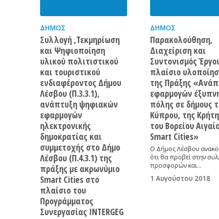
ΔΉΜΟΣ
ΔΉΜΟΣ
Συλλογή ,Τεκμηρίωση
Παρακολούθηση,
και Ψηφιοποίηση
Διαχείριση και
υλικού πολιτιστικού
Συντονισμός Έργο
και τουριστικού
πλαίσιο υλοποίησ
ενδιαφέροντος Δήμου
της Πράξης «Ανάπ
Λέσβου (Π.3.3.1),
εφαρμογών έξυπν
ανάπτυξη ψηφιακών
πόλης σε δήμους τ
εφαρμογών
Κύπρου, της Κρήτη
ηλεκτρονικής
του Βορείου Αιγαί
δημοκρατίας και
Smart Cities»
συμμετοχής στο Δήμο
Ο Δήμος Λέσβου ανακο
Λέσβου (Π.4.3.1) της
ότι θα προβεί στην συ
προσφορών και…
πράξης με ακρωνύμιο
Smart Cities στο
1 Αυγούστου 2018
πλαίσιο του
Προγράμματος
Συνεργασίας INTERGEG