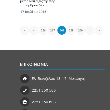
με τις διατάξεις της παρ. 5
του άρθρου 67 του…
17 Ιουλίου 2015
«
‹
266
267
268
269
270
›
»
ΕΠΙΚΟΙΝΩΝΙΑ
Ελ. Βενιζέλου 13-17, Μυτιλήνη
2251 350 500
2251 350 608