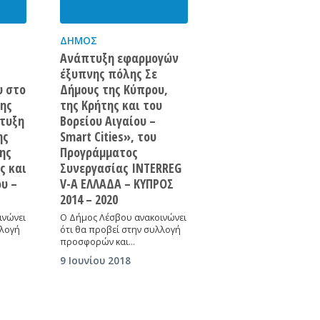
ΔΉΜΟΣ
Ανάπτυξη εφαρμογών
έξυπνης πόλης Σε
υ στο
Δήμους της Κύπρου,
ης
της Κρήτης και του
τυξη
Βορείου Αιγαίου –
ης
Smart Cities», του
ης
Προγράμματος
ς και
Συνεργασίας INTERREG
ου –
V-A ΕΛΛΑΔΑ – ΚΥΠΡΟΣ
2014 – 2020
ινώνει
Ο Δήμος Λέσβου ανακοινώνει
λλογή
ότι θα προβεί στην συλλογή
προσφορών και…
9 Ιουνίου 2018