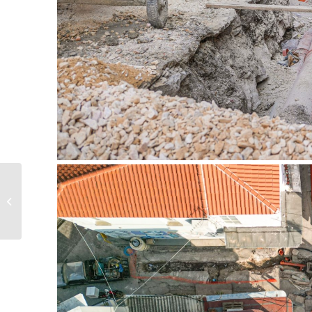
Υπογραφή σύμβασης
για την ανακατασκευή
τμήματος...