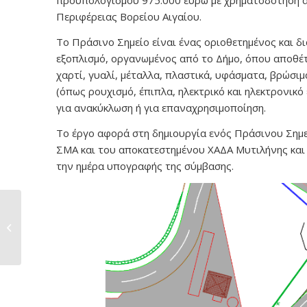
προϋπολογισμού 975.000 ευρώ με χρηματοδότηση α
Περιφέρειας Βορείου Αιγαίου.
Το Πράσινο Σημείο είναι ένας οριοθετημένος και 
εξοπλισμό, οργανωμένος από το Δήμο, όπου αποθέτ
χαρτί, γυαλί, μέταλλα, πλαστικά, υφάσματα, βρώσιμ
(όπως ρουχισμό, έπιπλα, ηλεκτρικό και ηλεκτρονικ
για ανακύκλωση ή για επαναχρησιμοποίηση.
Το έργο αφορά στη δημιουργία ενός Πράσινου Σημ
ΣΜΑ και του αποκατεστημένου ΧΑΔΑ Μυτιλήνης και η
την ημέρα υπογραφής της σύμβασης.
Δημοπράτηση των
μελετών
πυροπροστασίας
σχολικών...