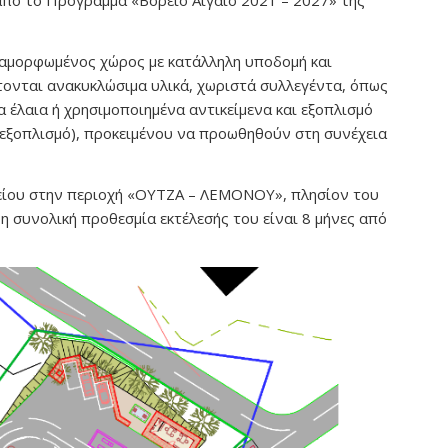
πό το Πρόγραμμα «Βόρειο Αιγαίο 2021 – 2027» της
διαμορφωμένος χώρος με κατάλληλη υποδομή και
ονται ανακυκλώσιμα υλικά, χωριστά συλλεγέντα, όπως
α έλαια ή χρησιμοποιημένα αντικείμενα και εξοπλισμό
ό εξοπλισμό), προκειμένου να προωθηθούν στη συνέχεια
είου στην περιοχή «ΟΥΤΖΑ – ΛΕΜΟΝΟΥ», πλησίον του
 συνολική προθεσμία εκτέλεσής του είναι 8 μήνες από