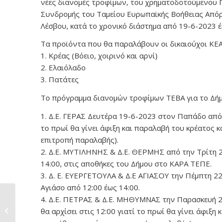
νέες διανομές τροφίμων, του χρηματοδοτούμενου Π
Συνδρομής του Ταμείου Ευρωπαϊκής Βοήθειας Απόρ
Λέσβου, κατά το χρονικό διάστημα από 19-6-2023 έ
Τα προϊόντα που θα παραλάβουν οι δικαιούχοι ΚΕΑ 
1. Κρέας (Βόειο, χοιρινό και αρνί)
2. Ελαιόλαδο
3. Πατάτες
Το πρόγραμμα διανομών τροφίμων ΤΕΒΑ για το Δήμο 
1. Δ.Ε. ΓΕΡΑΣ Δευτέρα 19-6-2023 στον Παπάδο από 1
το πρωί θα γίνει άφιξη και παραλαβή του κρέατος 
επιτροπή παραλαβής).
2. Δ.Ε. ΜΥΤΙΛΗΝΗΣ & Δ.Ε. ΘΕΡΜΗΣ από την Τρίτη 2
14:00, στις αποθήκες του Δήμου στο ΚΑΡΑ ΤΕΠΕ.
3. Δ. Ε. ΕΥΕΡΓΕΤΟΥΛΑ & Δ.Ε ΑΓΙΑΣΟΥ την Πέμπτη 22
Αγιάσο από 12:00 έως 14:00.
4. Δ.Ε. ΠΕΤΡΑΣ & Δ.Ε. ΜΗΘΥΜΝΑΣ την Παρασκευή 23
Σοβαρή βλάβη στους
φωτεινούς
θα αρχίσει στις 12:00 γιατί το πρωί θα γίνει άφιξ
σηματοδότες...