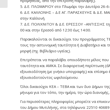
προμήθειας, από την επιτροπή παραλαβής).
5. Δ.Ε. ΠΛΩΜΑΡΙΟΥ στο Πλωμάρι την Δευτέρα 26-6-
6. Δ.Ε. ΚΑΛΛΟΝΗΣ – Δ.Ε ΑΓ. ΠΑΡΑΣΚΕΥΗΣ & Δ.Ε. Μ
στην Καλλονή.
7. Δ.Ε. ΠΟΛΙΧΝΙΤΟΥ & Δ.Ε. ΕΡΕΣΣΟΥ –ΑΝΤΙΣΣΗΣ την
00 και στην Ερεσσό από 12:30 έως 14:00.
Παρακαλούνται οι δικαιούχοι του προγράμματος Τ
τους την αστυνομική ταυτότητα ή Διαβατήριο και τ
μορφή (πχ. Βιβλιάριο υγείας).
Επιτρέπεται να παραλάβει οποιοδήποτε μέλος που
ταυτότητα και ΑΜΚΑ. Σε διαφορετική περίπτωση (άλ
εξουσιοδότηση (με γνήσιο υπογραφής) και επίσημο
εξουσιοδοτούντος ωφελούμενου.
Όλοι δικαιούχοι ΚΕΑ – ΤΕΒΑ και των δυο Δήμων τη
μήνυμα για τον τόπο, την ημέρα, την ώρα διανομή
Για περισσότερες πληροφορίες μπορείτε να επικο
του Δήμου Μυτιλήνης, στα τηλέφωνα: 22510 40689