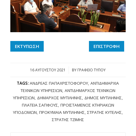
ΕΚΤΥΠΩΣΗ
ΕΠΙΣΤΡΟΦΗ
16 ΑΥΓΟΎΣΤΟΥ 2021
/
BY
ΓΡΑΦΕΙΟ ΤΥΠΟΥ
TAGS:
ΑΝΔΡΈΑΣ ΠΑΠΑΧΡΙΣΤΟΦΌΡΟΥ
,
ΑΝΤΙΔΗΜΑΡΧΊΑ
ΤΕΧΝΙΚΏΝ ΥΠΗΡΕΣΙΏΝ
,
ΑΝΤΙΔΉΜΑΡΧΟΣ ΤΕΧΝΙΚΏΝ
ΥΠΗΡΕΣΙΏΝ
,
ΔΉΜΑΡΧΟΣ ΜΥΤΙΛΉΝΗΣ
,
ΔΉΜΟΣ ΜΥΤΙΛΉΝΗΣ
,
ΠΛΑΤΕΊΑ ΣΑΠΦΟΎΣ
,
ΠΡΟΪΣΤΆΜΕΝΟΣ ΚΤΗΡΙΑΚΏΝ
ΥΠΟΔΟΜΏΝ
,
ΠΡΟΚΥΜΑΊΑ ΜΥΤΙΛΉΝΗΣ
,
ΣΤΡΑΤΉΣ ΚΎΤΕΛΗΣ
,
ΣΤΡΑΤΉΣ ΤΖΙΜΉΣ