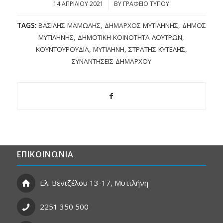
14 ΑΠΡΙΛΊΟΥ 2021
/
BY
ΓΡΑΦΕΙΟ ΤΥΠΟΥ
TAGS:
ΒΑΣΊΛΗΣ ΜΑΜΏΛΗΣ
,
ΔΉΜΑΡΧΟΣ ΜΥΤΙΛΉΝΗΣ
,
ΔΉΜΟΣ
ΜΥΤΙΛΉΝΗΣ
,
ΔΗΜΟΤΙΚΉ ΚΟΙΝΌΤΗΤΑ ΛΟΥΤΡΏΝ
,
ΚΟΥΝΤΟΥΡΟΥΔΙΆ
,
ΜΥΤΙΛΉΝΗ
,
ΣΤΡΑΤΉΣ ΚΎΤΕΛΗΣ
,
ΣΥΝΑΝΤΉΣΕΙΣ ΔΗΜΆΡΧΟΥ
ΕΠΙΚΟΙΝΩΝΙΑ
Ελ. Βενιζέλου 13-17, Μυτιλήνη
2251 350 500