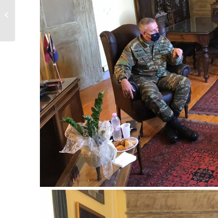
Ο Δήμαρχος
Μυτιλήνης στηρίζει
έμπρακτα την...