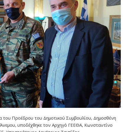
α του Προέδρου του Δημοτικού Συμβουλίου, Δημοσθένη
η Άνεμου, υποδέχθηκε τον Αρχηγό ΓΕΕΘΑ, Κωνσταντίνο