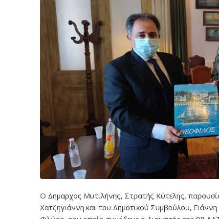
Ο Δήμαρχος Μυτιλήνης, Στρατής Κύτελης, παρουσί
Χατζηγιάννη και του Δημοτικού Συμβούλου, Γιάνν