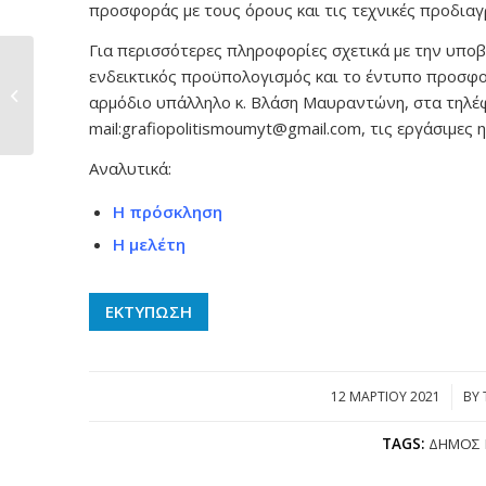
προσφοράς με τους όρους και τις τεχνικές προδιαγ
Για περισσότερες πληροφορίες σχετικά με την υπο
Aρ. πρόσκλησης
ενδεικτικός προϋπολογισμός και το έντυπο προσφ
05/2021 Δήμου
αρμόδιο υπάλληλο κ. Βλάση Μαυραντώνη, στα τηλέφ
Μυτιλήνης
mail:grafiopolitismoumyt@gmail.com, τις εργάσιμες η
(17.03.2021...
Αναλυτικά:
Η πρόσκληση
Η μελέτη
ΕΚΤΥΠΩΣΗ
12 ΜΑΡΤΊΟΥ 2021
/
BY
TAGS:
ΔΉΜΟΣ 