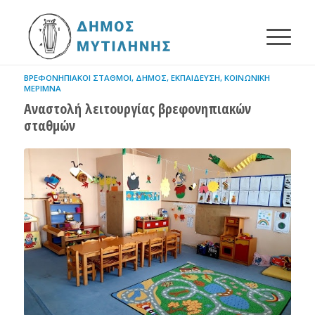
ΒΡΕΦΟΝΗΠΙΑΚΟΊ ΣΤΑΘΜΟΊ
,
ΔΉΜΟΣ
,
ΕΚΠΑΊΔΕΥΣΗ
,
ΚΟΙΝΩΝΙΚΉ
ΜΈΡΙΜΝΑ
Αναστολή λειτουργίας βρεφονηπιακών
σταθμών