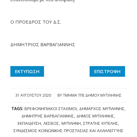
Ο ΠΡΟΕΔΡΟΣ ΤΟΥ Δ.Σ.
ΔΗΜΗΤΡΙΟΣ ΒΑΡΒΑΓΙΑΝΝΗΣ
ΕΚΤΥΠΩΣΗ
ΕΠΙΣΤΡΟΦΗ
31 ΑΥΓΟΎΣΤΟΥ 2020
/
BY
ΤΜΗΜΑ ΤΠΕ ΔΗΜΟΥ ΜΥΤΙΛΗΝΗΣ
TAGS:
ΒΡΕΦΟΝΗΠΙΑΚΟΊ ΣΤΑΘΜΟΊ
,
ΔΉΜΑΡΧΟΣ ΜΥΤΙΛΉΝΗΣ
,
ΔΗΜΉΤΡΗΣ ΒΑΡΒΑΓΙΆΝΝΗΣ
,
ΔΉΜΟΣ ΜΥΤΙΛΉΝΗΣ
,
ΕΚΠΑΊΔΕΥΣΗ
,
ΛΈΣΒΟΣ
,
ΜΥΤΙΛΉΝΗ
,
ΣΤΡΑΤΉΣ ΚΎΤΕΛΗΣ
,
ΣΎΝΔΕΣΜΟΣ ΚΟΙΝΩΝΙΚΉΣ ΠΡΟΣΤΑΣΊΑΣ ΚΑΙ ΑΛΛΗΛΕΓΓΎΗΣ