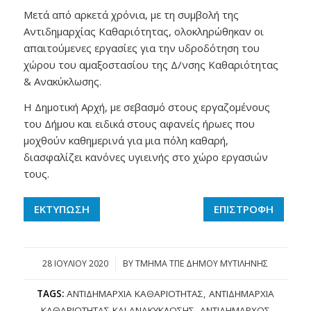
Μετά από αρκετά χρόνια, με τη συμβολή της
Αντιδημαρχίας Καθαριότητας, ολοκληρώθηκαν οι
απαιτούμενες εργασίες για την υδροδότηση του
χώρου του αμαξοστασίου της Δ/νσης Καθαριότητας
& Ανακύκλωσης.
Η Δημοτική Αρχή, με σεβασμό στους εργαζομένους
του Δήμου και ειδικά στους αφανείς ήρωες που
μοχθούν καθημερινά για μια πόλη καθαρή,
διασφαλίζει κανόνες υγιεινής στο χώρο εργασιών
τους.
ΕΚΤΥΠΩΣΗ
ΕΠΙΣΤΡΟΦΗ
28 ΙΟΥΛΊΟΥ 2020
/
BY
ΤΜΗΜΑ ΤΠΕ ΔΗΜΟΥ ΜΥΤΙΛΗΝΗΣ
TAGS:
ΑΝΤΙΔΗΜΑΡΧΊΑ ΚΑΘΑΡΙΌΤΗΤΑΣ
,
ΑΝΤΙΔΗΜΑΡΧΊΑ
ΚΑΘΑΡΙΌΤΗΤΑΣ ΚΑΙ ΑΝΑΚΎΚΛΩΣΗΣ
,
ΑΝΤΙΔΉΜΑΡΧΟΣ