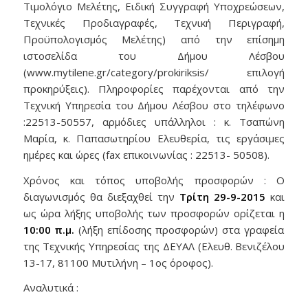
Τιμολόγιο Μελέτης, Ειδική Συγγραφή Υποχρεώσεων,
Τεχνικές Προδιαγραφές, Τεχνική Περιγραφή,
Προϋπολογισμός Μελέτης) από την επίσημη
ιστοσελίδα του Δήμου Λέσβου
(www.mytilene.gr/category/prokiriksis/ επιλογή
προκηρύξεις). Πληροφορίες παρέχονται από την
Τεχνική Υπηρεσία του Δήμου Λέσβου στο τηλέφωνο
:22513-50557, αρμόδιες υπάλληλοι : κ. Τσαπώνη
Μαρία, κ. Παπασωτηρίου Ελευθερία, τις εργάσιμες
ημέρες και ώρες (fax επικοινωνίας : 22513- 50508).
Χρόνος και τόπος υποβολής προσφορών : Ο
διαγωνισμός θα διεξαχθεί την
Τρίτη 29-9-2015
και
ως ώρα λήξης υποβολής των προσφορών ορίζεται η
10:00 π.μ.
(λήξη επίδοσης προσφορών) στα γραφεία
της Τεχνικής Υπηρεσίας της ΔΕΥΑΛ (Ελευθ. Βενιζέλου
13-17, 81100 Μυτιλήνη – 1ος όροφος).
Αναλυτικά :