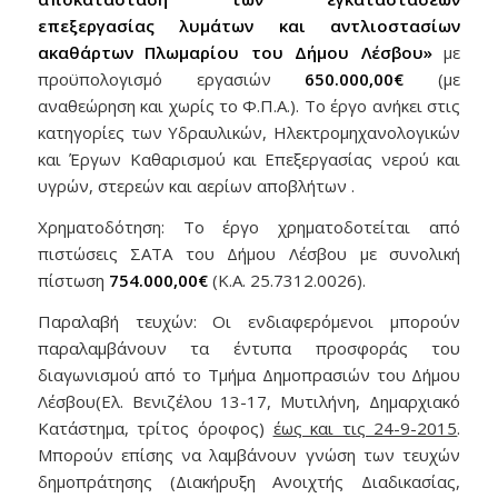
επεξεργασίας λυμάτων και αντλιοστασίων
ακαθάρτων Πλωμαρίου του Δήμου Λέσβου»
με
προϋπολογισμό εργασιών
650.000,00€
(με
αναθεώρηση και χωρίς το Φ.Π.Α.). Το έργο ανήκει στις
κατηγορίες των Υδραυλικών, Ηλεκτρομηχανολογικών
και Έργων Καθαρισμού και Επεξεργασίας νερού και
υγρών, στερεών και αερίων αποβλήτων .
Χρηματοδότηση: Το έργο χρηματοδοτείται από
πιστώσεις ΣΑΤΑ του Δήμου Λέσβου με συνολική
πίστωση
754.000,00€
(Κ.Α. 25.7312.0026).
Παραλαβή τευχών: Οι ενδιαφερόμενοι μπορούν
παραλαμβάνουν τα έντυπα προσφοράς του
διαγωνισμού από το Τμήμα Δημοπρασιών του Δήμου
Λέσβου(Ελ. Βενιζέλου 13-17, Μυτιλήνη, Δημαρχιακό
Κατάστημα, τρίτος όροφος)
έως και τις 24-9-2015
.
Μπορούν επίσης να λαμβάνουν γνώση των τευχών
δημοπράτησης (Διακήρυξη Ανοιχτής Διαδικασίας,