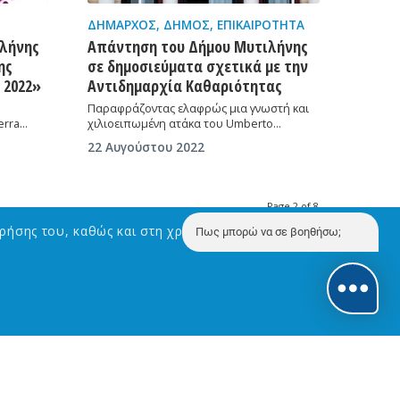
ΔΉΜΑΡΧΟΣ
,
ΔΉΜΟΣ
,
ΕΠΙΚΑΙΡΌΤΗΤΑ
ιλήνης
Απάντηση του Δήμου Μυτιλήνης
ης
σε δημοσιεύματα σχετικά με την
 2022»
Αντιδημαρχία Καθαριότητας
Παραφράζοντας ελαφρώς μια γνωστή και
erra…
χιλιοειπωμένη ατάκα του Umberto…
22 Αυγούστου 2022
Page 2 of 8
ρήσης του, καθώς και στη χρήση Cookies με σκοπό την
Πως μπορώ να σε βοηθήσω;
ΣΕΛΙΔΕΣ
Αρχική