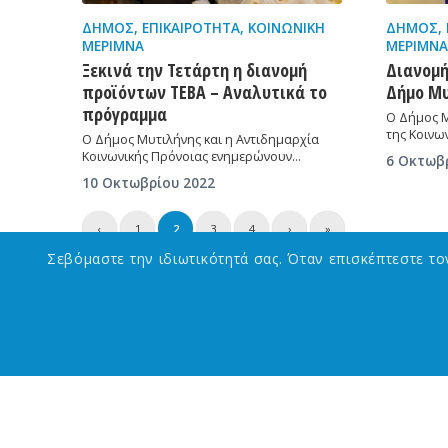
ΔΉΜΟΣ
,
ΕΠΙΚΑΙΡΌΤΗΤΑ
,
ΚΟΙΝΩΝΙΚΉ
ΔΉΜΟΣ
,
ΜΈΡΙΜΝΑ
ΜΈΡΙΜΝΑ
Ξεκινά την Τετάρτη η διανομή
Διανομή
προϊόντων ΤΕΒΑ – Αναλυτικά το
Δήμο Μ
πρόγραμμα
Ο Δήμος Μ
της Κοινω
Ο Δήμος Μυτιλήνης και η Αντιδημαρχία
Κοινωνικής Πρόνοιας ενημερώνουν…
6 Οκτωβ
10 Οκτωβρίου 2022
‹
1
2
3
4
›
»
Σεβόμαστε την ιδιωτικότητά σας. Όταν επισκέπτεστε τ
ΕΠΙΚΟΙΝΩΝΙΑ