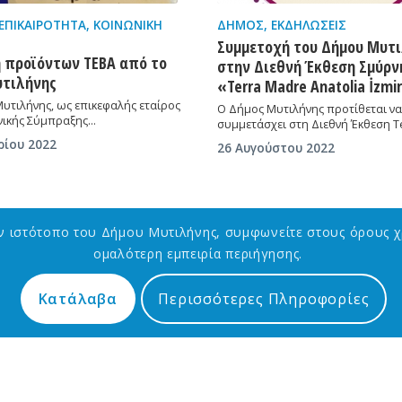
ΕΠΙΚΑΙΡΌΤΗΤΑ
,
ΚΟΙΝΩΝΙΚΉ
ΔΉΜΟΣ
,
ΕΚΔΗΛΏΣΕΙΣ
Συμμετοχή του Δήμου Μυτ
 προϊόντων ΤΕΒΑ από το
στην Διεθνή Έκθεση Σμύρν
υτιλήνης
«Terra Madre Anatolia İzmir
υτιλήνης, ως επικεφαλής εταίρος
Ο Δήμος Μυτιλήνης προτίθεται να
νικής Σύμπραξης…
συμμετάσχει στη Διεθνή Έκθεση T
ρίου 2022
26 Αυγούστου 2022
ον ιστότοπο του Δήμου Μυτιλήνης, συμφωνείτε στους όρους χ
ομαλότερη εμπειρία περιήγησης.
Κατάλαβα
Περισσότερες Πληροφορίες
ΧΡΗΣΙΜΟΙ ΣΥΝΔΕΣΜΟΙ
Ηλεκτρονικά Αιτήματα – Γραμμή Δημότη