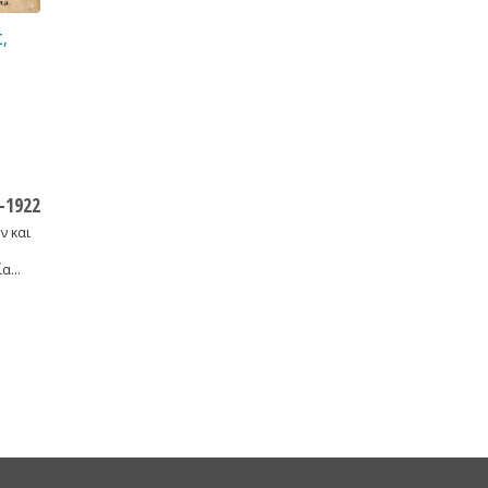
Σ
,
-1922
 και
ία…