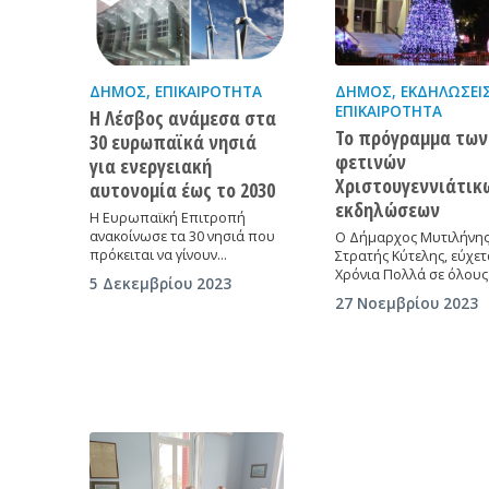
ΔΉΜΟΣ
,
ΕΠΙΚΑΙΡΌΤΗΤΑ
ΔΉΜΟΣ
,
ΕΚΔΗΛΏΣΕΙ
ΕΠΙΚΑΙΡΌΤΗΤΑ
Η Λέσβος ανάμεσα στα
Το πρόγραμμα των
30 ευρωπαϊκά νησιά
φετινών
για ενεργειακή
Χριστουγεννιάτικ
αυτονομία έως το 2030
εκδηλώσεων
Η Ευρωπαϊκή Επιτροπή
ανακοίνωσε τα 30 νησιά που
Ο Δήμαρχος Μυτιλήνης
πρόκειται να γίνουν…
Στρατής Κύτελης, εύχετ
Χρόνια Πολλά σε όλου
5 Δεκεμβρίου 2023
27 Νοεμβρίου 2023