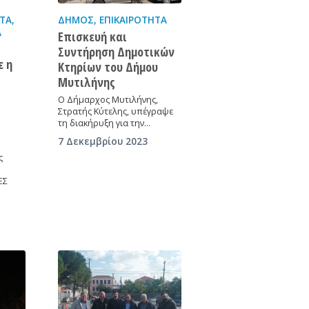
ΗΤΑ
,
ΔΉΜΟΣ
,
ΕΠΙΚΑΙΡΌΤΗΤΑ
Α
Επισκευή και
Συντήρηση Δημοτικών
ε η
Κτηρίων του Δήμου
Μυτιλήνης
Ο Δήμαρχος Μυτιλήνης,
Στρατής Κύτελης, υπέγραψε
τη διακήρυξη για την…
7 Δεκεμβρίου 2023
ς
ΕΣ