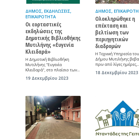
ΔΉΜΟΣ
,
ΕΚΔΗΛΏΣΕΙΣ
,
ΔΉΜΟΣ
,
ΕΠΙΚΑΙΡΌΤ
ΕΠΙΚΑΙΡΌΤΗΤΑ
Ολοκληρώθηκε η
Οι εορταστικές
επέκταση και
εκδηλώσεις της
βελτίωση των
Δημοτικής Βιβλιοθήκης
περιηγητικών
Μυτιλήνης «Ευγενία
διαδρομών
Κλειδαρά»
Η Τεχνική Υπηρεσία το
Δήμου Μυτιλήνης βεβα
Η Δημοτική Βιβλιοθήκη
πριν από λίγες ημέρες,
Μυτιλήνης "Ευγενία
Κλειδαρά", στο πλαίσιο των…
18 Δεκεμβρίου 2023
19 Δεκεμβρίου 2023