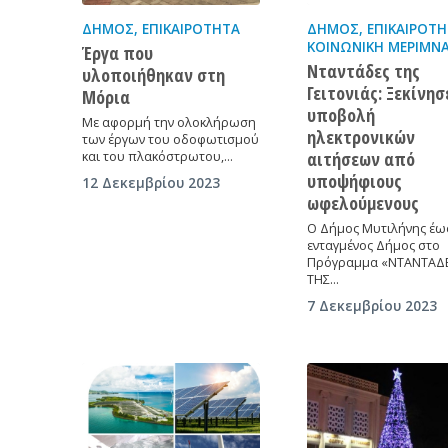
ΔΉΜΟΣ
,
ΕΠΙΚΑΙΡΌΤΗΤΑ
ΔΉΜΟΣ
,
ΕΠΙΚΑΙΡΌΤ
ΚΟΙΝΩΝΙΚΉ ΜΈΡΙΜΝ
Έργα που
Νταντάδες της
υλοποιήθηκαν στη
Γειτονιάς: Ξεκίνησ
Μόρια
υποβολή
Με αφορμή την ολοκλήρωση
ηλεκτρονικών
των έργων του οδοφωτισμού
αιτήσεων από
και του πλακόστρωτου,…
υποψήφιους
12 Δεκεμβρίου 2023
ωφελούμενους
Ο Δήμος Μυτιλήνης έω
ενταγμένος Δήμος στο
Πρόγραμμα «ΝΤΑΝΤΑΔ
ΤΗΣ…
7 Δεκεμβρίου 2023