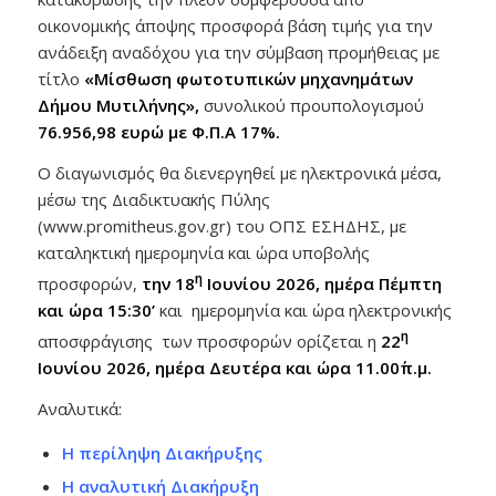
οικονομικής άποψης προσφορά βάση τιμής για την
ανάδειξη αναδόχου για την σύμβαση προμήθειας με
τίτλο
«Μίσθωση φωτοτυπικών μηχανημάτων
Δήμου Μυτιλήνης»,
συνολικού προυπολογισμού
76.956,98 ευρώ με Φ.Π.Α 17%.
Ο διαγωνισμός θα διενεργηθεί με ηλεκτρονικά μέσα,
μέσω της Διαδικτυακής Πύλης
(www.promitheus.gov.gr) του ΟΠΣ ΕΣΗΔΗΣ, με
καταληκτική ημερομηνία και ώρα υποβολής
η
προσφορών,
την 18
Ιουνίου
2026,
ημέρα Πέμπτη
και ώρα 15:30’
και
ημερομηνία και ώρα ηλεκτρονικής
η
αποσφράγισης των προσφορών ορίζεται η
22
Ιουνίου 2026, ημέρα Δευτέρα και ώρα 11.00΄π.μ.
Αναλυτικά:
Η περίληψη Διακήρυξης
Η αναλυτική Διακήρυξη