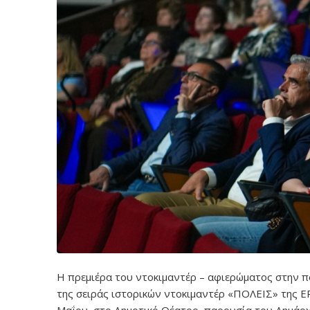
Η πρεμιέρα του ντοκιμαντέρ – αφιερώματος στην πό
της σειράς ιστορικών ντοκιμαντέρ «ΠΟΛΕΙΣ» της Ε