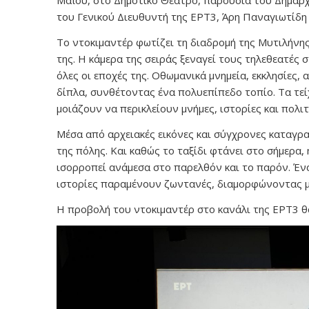
Μαΐου, στο Δημοτικό Θέατρο, παρουσία του Δημάρχ
του Γενικού Διευθυντή της ΕΡΤ3, Άρη Παναγιωτίδ
Το ντοκιμαντέρ φωτίζει τη διαδρομή της Μυτιλήνης
της. Η κάμερα της σειράς ξεναγεί τους τηλεθεατές
όλες οι εποχές της. Οθωμανικά μνημεία, εκκλησίες,
δίπλα, συνθέτοντας ένα πολυεπίπεδο τοπίο. Τα τεί
μοιάζουν να περικλείουν μνήμες, ιστορίες και πολ
Μέσα από αρχειακές εικόνες και σύγχρονες καταγρ
της πόλης. Και καθώς το ταξίδι φτάνει στο σήμερα,
ισορροπεί ανάμεσα στο παρελθόν και το παρόν. Ένα
ιστορίες παραμένουν ζωντανές, διαμορφώνοντας μια
Η προβολή του ντοκιμαντέρ στο κανάλι της ΕΡΤ3 θα