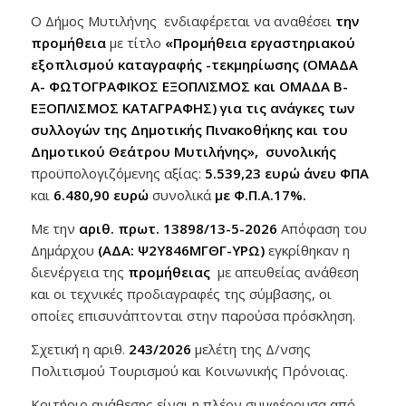
Ο Δήμος Μυτιλήνης ενδιαφέρεται να αναθέσει
την
προμήθεια
με τίτλο
«Προμήθεια εργαστηριακού
εξοπλισμού καταγραφής -τεκμηρίωσης (ΟΜΑΔΑ
Α- ΦΩΤΟΓΡΑΦΙΚΟΣ ΕΞΟΠΛΙΣΜΟΣ και ΟΜΑΔΑ Β-
ΕΞΟΠΛΙΣΜΟΣ ΚΑΤΑΓΡΑΦΗΣ) για τις ανάγκες των
συλλογών της Δημοτικής Πινακοθήκης και του
Δημοτικού Θεάτρου Μυτιλήνης»
,
συνολικής
προϋπολογιζόμενης αξίας:
5.539,23
ευρώ
άνευ ΦΠΑ
και
6.480,90
ευρώ
συνολικά
με
Φ.Π.Α.17%.
Με την
αριθ. πρωτ. 13898/13-5-2026
Απόφαση του
Δημάρχου
(ΑΔΑ: Ψ2Υ846ΜΓΘΓ-ΥΡΩ)
εγκρίθηκαν η
διενέργεια της
προμήθειας
με απευθείας ανάθεση
και οι τεχνικές προδιαγραφές της σύμβασης, οι
οποίες επισυνάπτονται στην παρούσα πρόσκληση.
Σχετική η αριθ.
243/2026
μελέτη της Δ/νσης
Πολιτισμού Τουρισμού και Κοινωνικής Πρόνοιας.
Κριτήριο ανάθεσης είναι η πλέον συμφέρουσα από