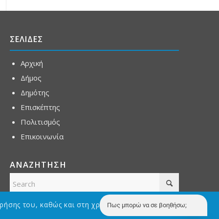
ΣΕΛΙΔΕΣ
Αρχική
Δήμος
Δημότης
Επισκέπτης
Πολιτισμός
Επικοινωνία
ΑΝΑΖΗΤΗΣΗ
ρήσης του, καθώς και στη χρήση Cookies με σκοπό την
Πως μπορώ να σε βοηθήσω;