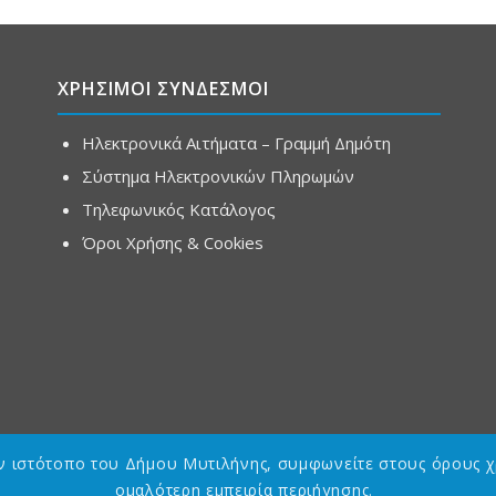
ΧΡΗΣΙΜΟΙ ΣΥΝΔΕΣΜΟΙ
Ηλεκτρονικά Αιτήματα – Γραμμή Δημότη
Σύστημα Ηλεκτρονικών Πληρωμών
Τηλεφωνικός Κατάλογος
Όροι Χρήσης & Cookies
ον ιστότοπο του Δήμου Μυτιλήνης, συμφωνείτε στους όρους χ
ομαλότερη εμπειρία περιήγησης.