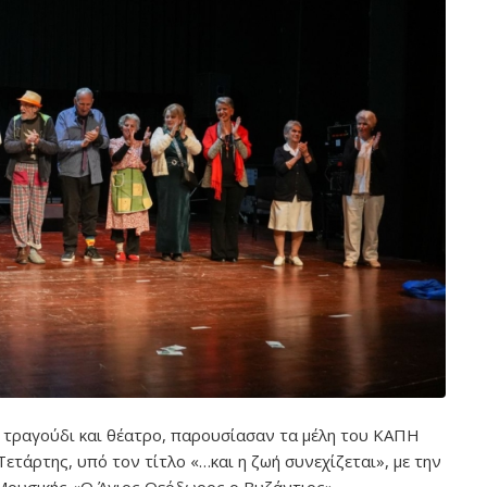
, τραγούδι και θέατρο, παρουσίασαν τα μέλη του ΚΑΠΗ
ετάρτης, υπό τον τίτλο «…και η ζωή συνεχίζεται», με την