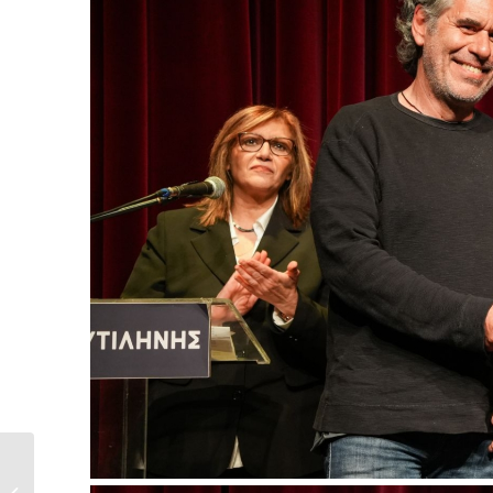
Προμήθεια τροφής για
τα αδέσποτα ζώα του