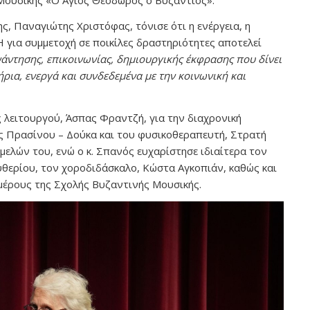
Μουσικής «Ο Άγιος Θεόδωρος ο Βυζάντιος».
, Παναγιώτης Χριστόφας, τόνισε ότι η ενέργεια, η
 για συμμετοχή σε ποικίλες δραστηριότητες αποτελεί
άντησης, επικοινωνίας, δημιουργικής έκφρασης που δίνει
ρια, ενεργά και συνδεδεμένα με την κοινωνική και
ς λειτουργού, Άσπας Φραντζή, για την διαχρονική
ς Πρασίνου – Δούκα και του φυσικοθεραπευτή, Στρατή
ελών του, ενώ ο κ. Σπανός ευχαρίστησε ιδιαίτερα τον
θερίου, τον χοροδιδάσκαλο, Κώστα Αγκοπιάν, καθώς και
 μέρους της Σχολής Βυζαντινής Μουσικής.