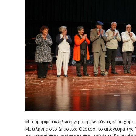
Μια όμορφη εκδήλωση γεμάτη ζωντάνια, κέφι, χορό
Μυτιλήνης στο Δημοτικό Θέατρο, το απόγευμα της Τ