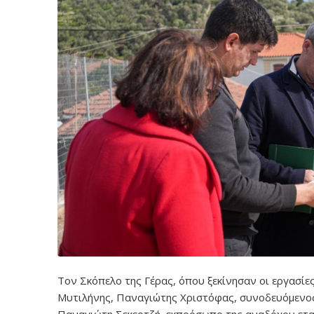
Τον Σκόπελο της Γέρας, όπου ξεκίνησαν οι εργασίε
Μυτιλήνης, Παναγιώτης Χριστόφας, συνοδευόμενος