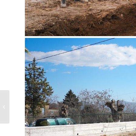
Αυτοψία του
Δημάρχου Μυτιλήνης,
Παναγιώτη...