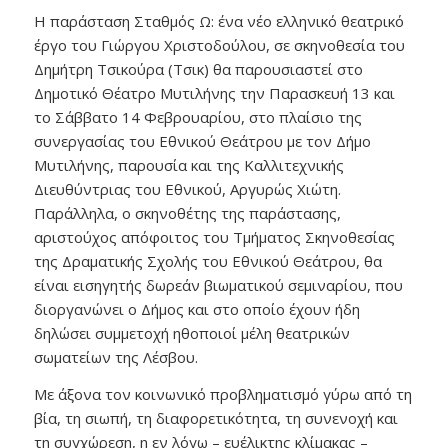
Η παράσταση Σταθμός Ω: ένα νέο ελληνικό θεατρικό
έργο του Γιώργου Χριστοδούλου, σε σκηνοθεσία του
Δημήτρη Τσικούρα (Τσικ) θα παρουσιαστεί στο
Δημοτικό Θέατρο Μυτιλήνης την Παρασκευή 13 και
το Σάββατο 14 Φεβρουαρίου, στο πλαίσιο της
συνεργασίας του Εθνικού Θεάτρου με τον Δήμο
Μυτιλήνης, παρουσία και της Καλλιτεχνικής
Διευθύντριας του Εθνικού, Αργυρώς Χιώτη.
Παράλληλα, ο σκηνοθέτης της παράστασης,
αριστούχος απόφοιτος του Τμήματος Σκηνοθεσίας
της Δραματικής Σχολής του Εθνικού Θεάτρου, θα
είναι εισηγητής δωρεάν βιωματικού σεμιναρίου, που
διοργανώνει ο Δήμος και στο οποίο έχουν ήδη
δηλώσει συμμετοχή ηθοποιοί μέλη θεατρικών
σωματείων της Λέσβου.
Με άξονα τον κοινωνικό προβληματισμό γύρω από τη
βία, τη σιωπή, τη διαφορετικότητα, τη συνενοχή και
τη συγχώρεση, η εν λόγω – ευέλικτης κλίμακας –