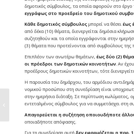
δημοτικός σύμβουλος, τα οποία αφορούν στο έργο 
εγγράφως στο προεδρείο του δημοτικού συμβουλ
Κάθε δημοτικός σύμβουλος
μπορεί να θέσει
έως 
από δέκα (10) θέματα, διενεργείται δημόσια κλήρωσ
συζητηθούν και τα οποία εγγράφονται στην ημερήσι
(3) θέματα που προτείνονται από συμβούλους της 
Επιπλέον των ανωτέρω θεμάτων,
έως δύο (2) θέμ
οι πρόεδροι των δημοτικών κοινοτήτων
. Αν έχο
προέδρους δημοτικών κοινοτήτων, τότε διενεργείτ
Η παρουσία του δημάρχου, του αρμόδιου αντιδημά
νομικού προσώπου στη συνεδρίαση είναι υποχρεωτι
στην ημερήσια διάταξη. Σε περίπτωση κωλύματος, ο
Ολοκληρώθηκαν τα
εντεταλμένος σύμβουλος για να συμμετάσχει στη σ
έργα
ασφαλτόστρωσης και...
Απαγορεύεται η συζήτηση οποιουδήποτε άλλο
οποιαδήποτε απόφασης.
Για τη συνεδρίαση αυτή
δεν εφαρμόζεται η παρ. 