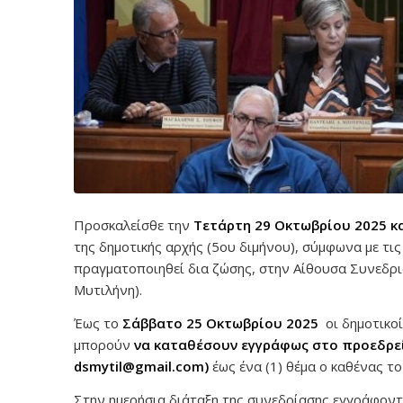
Προσκαλείσθε την
Τετάρτη 29 Οκτωβρίου 2025 και
της δημοτικής αρχής (5ου διμήνου), σύμφωνα με τι
πραγματοποιηθεί δια ζώσης, στην Αίθουσα Συνεδρι
Μυτιλήνη).
Έως το
Σάββατο 25 Οκτωβρίου 2025
οι δημοτικο
μπορούν
να καταθέσουν εγγράφως στο προεδρε
dsmytil@gmail.com)
έως ένα (1) θέμα ο καθένας τ
Στην ημερήσια διάταξη της συνεδρίασης εγγράφοντα