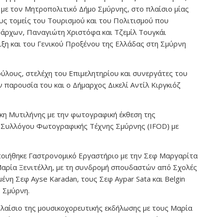
με τον Μητροπολιτικό Δήμο Σμύρνης, στο πλαίσιο μίας
υς τομείς του Τουρισμού και του Πολιτισμού που
άρχων, Παναγιώτη Χριστόφα και Τζεμίλ Τουγκάι
ιξη και του Γενικού Προξένου της Ελλάδας στη Σμύρνη
ύλους, στελέχη του Επιμελητηρίου και συνεργάτες του
ην παρουσία του και ο Δήμαρχος Δικελί Αντίλ Κιργκιόζ
ήκη Μυτιλήνης με την φωτογραφική έκθεση της
 Συλλόγου Φωτογραφικής Τέχνης Σμύρνης (IFOD) με
ποιήθηκε Γαστρονομικό Εργαστήριο με την Σεφ Μαργαρίτα
 Μαρία Ξενιτέλλη, με τη συνδρομή σπουδαστών από Σχολές
ένη Σεφ Ayse Karadan, τους Σεφ Aypar Sata και Belgin
 Σμύρνη.
πλαίσιο της μουσικοχορευτικής εκδήλωσης με τους Μαρία