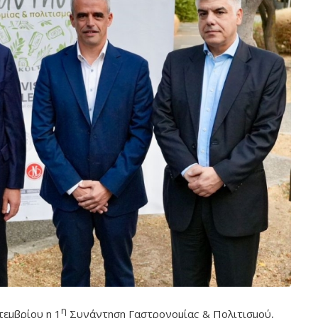
η
τεμβρίου η 1
Συνάντηση Γαστρονομίας & Πολιτισμού,