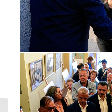
Ανάρτηση
προσωρινών πινάκων