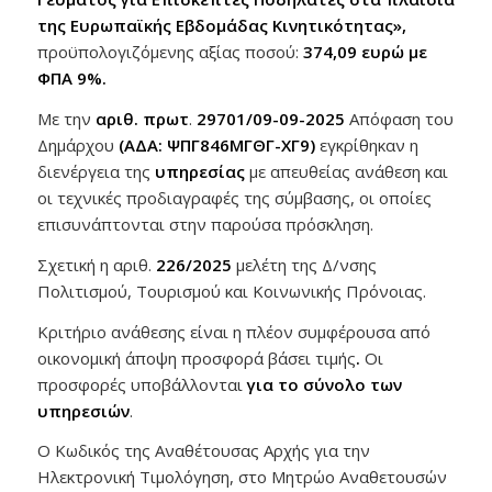
της Ευρωπαϊκής Εβδομάδας Κινητικότητας»,
προϋπολογιζόμενης αξίας ποσού:
374,09 ευρώ με
ΦΠΑ 9%.
Με την
αριθ. πρωτ
.
29701/09-09-2025
Απόφαση του
Δημάρχου
(ΑΔΑ: ΨΠΓ846ΜΓΘΓ-ΧΓ9)
εγκρίθηκαν η
διενέργεια της
υπηρεσίας
με απευθείας ανάθεση και
οι τεχνικές προδιαγραφές της σύμβασης, οι οποίες
επισυνάπτονται στην παρούσα πρόσκληση.
Σχετική η αριθ.
226/2025
μελέτη της Δ/νσης
Πολιτισμού, Τουρισμού και Κοινωνικής Πρόνοιας.
Κριτήριο ανάθεσης είναι η πλέον συμφέρουσα από
οικονομική άποψη προσφορά βάσει τιμής
.
Οι
προσφορές υποβάλλονται
για το σύνολο των
υπηρεσιών
.
Ο Κωδικός της Αναθέτουσας Αρχής για την
Ηλεκτρονική Τιμολόγηση, στο Μητρώο Αναθετουσών