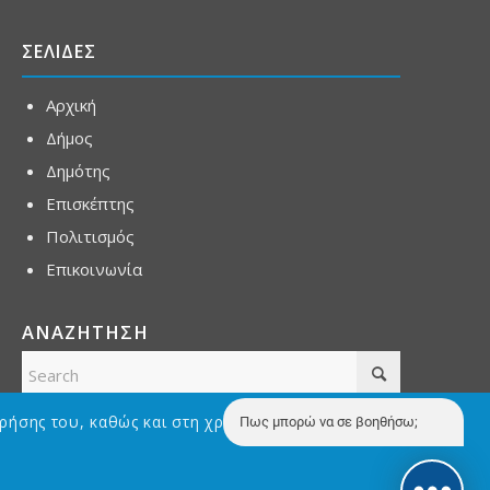
ΣΕΛΙΔΕΣ
Αρχική
Δήμος
Δημότης
Επισκέπτης
Πολιτισμός
Επικοινωνία
ΑΝΑΖΗΤΗΣΗ
ρήσης του, καθώς και στη χρήση Cookies με σκοπό την
Πως μπορώ να σε βοηθήσω;