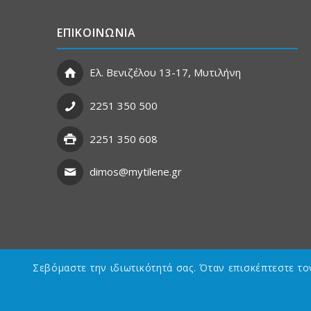
ΕΠΙΚΟΙΝΩΝΙΑ
Ελ. Βενιζέλου 13-17, Μυτιλήνη
2251 350 500
2251 350 608
dimos@mytilene.gr
Σεβόμαστε την ιδιωτικότητά σας. Όταν επισκέπτεστε τ