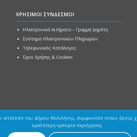
ΧΡΗΣΙΜΟΙ ΣΥΝΔΕΣΜΟΙ
Ηλεκτρονικά Αιτήματα – Γραμμή Δημότη
Σύστημα Ηλεκτρονικών Πληρωμών
Τηλεφωνικός Κατάλογος
Όροι Χρήσης & Cookies
ον ιστότοπο του Δήμου Μυτιλήνης, συμφωνείτε στους όρους χ
ομαλότερη εμπειρία περιήγησης.