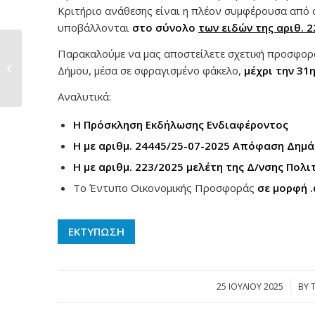
Κριτήριο ανάθεσης είναι η πλέον συμφέρουσα από 
υποβάλλονται
στο σύνολο
των ειδών της αριθ. 2
Υπογραφή συμβάσεων
Παρακαλούμε να μας αποστείλετε σχετική προσφορ
για την ανακατασκευή
Δήμου, μέσα σε σφραγισμένο φάκελο,
μέχρι την 31
των...
Αναλυτικά:
Η Πρόσκληση Εκδήλωσης Ενδιαφέροντος
Η με αριθμ. 24445/25-07-2025 Απόφαση Δημ
Η με αριθμ. 223/2025 μελέτη της Δ/νσης Πολ
Το Έντυπο Οικονομικής Προσφοράς
σε μορφή .
ΕΚΤΥΠΩΣΗ
25 ΙΟΥΛΊΟΥ 2025
/
BY