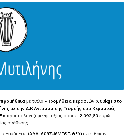
 προμήθεια
με τίτλο
«Προμήθεια κερασιών (600
kg
) στο
ης με την Δ.Κ Αγιάσου της Γιορτής του Κερασιού,
Ε.»
προϋπολογιζόμενης αξίας ποσού:
2.092,80
ευρώ
είας ανάθεσης.
ου Δημάρχου
(ΑΔΑ: 609Ζ46ΜΓΘΓ-ΘΕΥ)
εγκρίθηκαν: