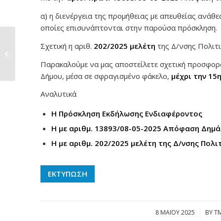
α) η διενέργεια της προμήθειας με απευθείας ανάθε
οποίες επισυνάπτονται στην παρούσα πρόσκληση.
Προμήθεια
Σχετική η αριθ.
202/2025 μελέτη
της Δ/νσης Πολιτι
εξοπλισμού
(ντουζιέρες) για τις...
Παρακαλούμε να μας αποστείλετε σχετική προσφορ
Δήμου, μέσα σε σφραγισμένο φάκελο,
μέχρι την 15
Αναλυτικά
Η Πρόσκληση Εκδήλωσης Ενδιαφέροντος
Η με αριθμ. 13893/08-05-2025 Απόφαση Δημ
Η με αριθμ. 202/2025 μελέτη της Δ/νσης Πολ
ΕΚΤΥΠΩΣΗ
8 ΜΑΪ́ΟΥ 2025
/
BY
Τ