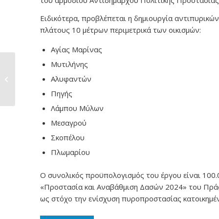
του αρμόδιου Αντιδημάρχου Πολιτικής Προστασίας
Ειδικότερα, προβλέπεται η δημιουργία αντιπυρικώ
πλάτους 10 μέτρων περιμετρικά των οικισμών:
Αγίας Μαρίνας
Μυτιλήνης
Σύσκεψη για τη
Αλυφαντών
δασοτεχνική μελέτη
συντήρησης...
Πηγής
Λάμπου Μύλων
Μεσαγρού
Σκοπέλου
Πλωμαρίου
Ο συνολικός προϋπολογισμός του έργου είναι 100
«Προστασία και Αναβάθμιση Δασών 2024» του Πράσι
ως στόχο την ενίσχυση πυροπροστασίας κατοικημέν