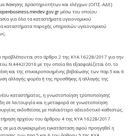
μα Άσκησης Δραστηριοτήτων και ελέγχων (ΟΠΣ-ΑΔΕ)
/openbusiness.mindev.gov.gr
μέσω του οποίου
κασία για όλα τα καταστήματα υγειονομικού
τα καταστήματα παροχής υπηρεσιών υγειονομικού
υς.
ου προβλέπονται στο άρθρο 2 της ΚΥΑ 16228/2017 για την
του Ν.4442/2016 με την οποία θα εξασφαλίζεται ότι το
έση και της επικαιροποιημένης βεβαίωσης των παρ.5 και 6
ση αλλαγής φορέα ή της προσθήκης ή αλλαγής της
 νέου καταστήματος, η γνωστοποίηση τροποποίησης
δη σε λειτουργία και η μεταφορά σε γνωστοποίηση
ουργίας εκδοθείσας με παλαιότερο αδειοδοτικό καθεστώς.
 τήρηση αρχείου του άρθρου 4 της ΚΥΑ 16228/2017.
 σε μια συγκεκριμένη εγκατάσταση αφού προηγηθεί η
στασης των παρ.5 και 6 του άρθρου 5 της ΚΥΑ