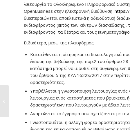
λειτουργία το Ολοκληρωμένο Πληροφοριακό Σύστη
OpenBusiness στην ηλεκτρονική διεύθυνση
https:/
διεκπεραιώνεται αποκλειστικά η αδειοδοτική διαδι
ενδιαφέροντος (εκτός των κέντρων διασκέδασης), 
ενδιαφέροντος, τα θέατρα και τους κινηματογράφο
Ειδικότερα, μέσω της πλατφόρμας:
Κατατίθενται η αίτηση και τα δικαιολογητικά π
έκδοση της βεβαίωσης της παρ.2 του άρθρου 28 
κατάστημα μπορεί να ιδρυθεί στη συγκεκριμένη θ
του άρθρου 5 της ΚΥΑ 16228/2017 στην περίπτω
δραστηριότητας.
Υποβάλλεται η γνωστοποίηση λειτουργίας ενός
Συντήρηση και
λειτουργίας ενός καταστήματος που βρίσκεται ή
επισκευή
δραστηριοτήτων που λειτουργούν με άδεια λειτ
κλιματιστικών
Αναρτώνται τα έγγραφα που σχετίζονται με την
Γνωστοποιείται η αλλαγή φορέα δραστηριότητας
έκδοση της επικαιροποιημένης βεβαίωσης εγκατά