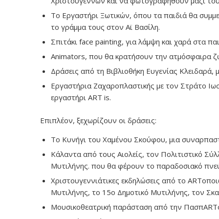
Χριστουγέννων και να φωτογραφηθούν μαζί του
Το Εργαστήρι Ξωτικών, όπου τα παιδιά θα συμμ
το γράμμα τους στον Αϊ Βασίλη.
Σπιτάκι face painting, για λάμψη και χαρά στα πα
Animators, που θα κρατήσoυν την ατμόσφαιρα ζω
Δράσεις από τη Βιβλιοθήκη Ευγενίας Κλειδαρά, 
Εργαστήρια Ζαχαροπλαστικής με τον Στράτο Ιωσ
εργαστήρι ART is.
Επιπλέον, ξεχωρίζουν οι δράσεις:
Το Κυνήγι του Χαμένου Σκούφου, μια συναρπαστι
Κάλαντα από τους Αιολείς, τον Πολιτιστικό Σύ
Μυτιλήνης. που θα φέρουν το παραδοσιακό πνε
Χριστουγεννιάτικες εκδηλώσεις από το ARTοπο
Μυτιλήνης, το 15ο Δημοτικό Μυτιλήνης, τον Σκα
Μουσικοθεατρική παράσταση από την ΠασπARTού 