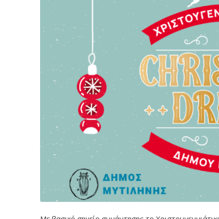
Με βασικό σημείο συνάντησης το Χριστουγεννιάτικο