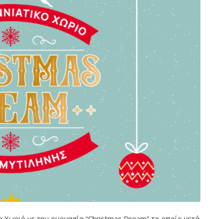
 Χωριό με την ονομασία “Christmas Dream” το οποίο μετά