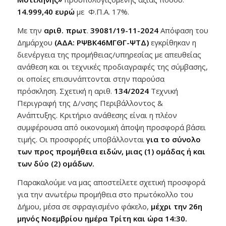
14.999,40 ευρώ
με Φ.Π.Α. 17%.
Με την
αριθ. πρωτ
.
39081/19-11-2024
Απόφαση του
Δημάρχου
(ΑΔΑ: ΡΨΒΚ46ΜΓΘΓ-ΨΤΔ)
εγκρίθηκαν η
διενέργεια της προμήθειας/υπηρεσίας με απευθείας
ανάθεση και οι τεχνικές προδιαγραφές της σύμβασης,
οι οποίες επισυνάπτονται στην παρούσα
πρόσκληση. Σχετική η αριθ.
134/2024
Τεχνική
Περιγραφή της Δ/νσης Περιβάλλοντος &
Ανάπτυξης. Κριτήριο ανάθεσης είναι η πλέον
συμφέρουσα από οικονομική άποψη προσφορά βάσει
τιμής. Οι προσφορές υποβάλλονται
για το σύνολο
των προς προμήθεια ειδών, μιας (1) ομάδας ή και
των δύο (2) ομάδων.
Παρακαλούμε να μας αποστείλετε σχετική προσφορά
για την ανωτέρω προμήθεια στο πρωτόκολλο του
Δήμου, μέσα σε σφραγισμένο φάκελο,
μέχρι την 26η
μηνός Νοεμβρίου ημέρα Τρίτη και ώρα 14:30.