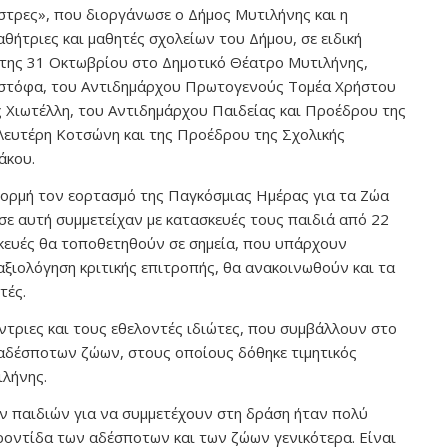
στρες», που διοργάνωσε ο Δήμος Μυτιλήνης και η
ήτριες και μαθητές σχολείων του Δήμου, σε ειδική
της 31 Οκτωβρίου στο Δημοτικό Θέατρο Μυτιλήνης,
στόφα, του Αντιδημάρχου Πρωτογενούς Τομέα Χρήστου
 Χιωτέλλη, του Αντιδημάρχου Παιδείας και Προέδρου της
Λευτέρη Κοτσώνη και της Προέδρου της Σχολικής
άκου.
φορμή τον εορτασμό της Παγκόσμιας Ημέρας για τα Ζώα
 σε αυτή συμμετείχαν με κατασκευές τους παιδιά από 22
κευές θα τοποθετηθούν σε σημεία, που υπάρχουν
 αξιολόγηση κριτικής επιτροπής, θα ανακοινωθούν και τα
τές.
όντριες και τους εθελοντές ιδιώτες, που συμβάλλουν στο
αδέσποτων ζώων, στους οποίους δόθηκε τιμητικός
ιλήνης.
ων παιδιών για να συμμετέχουν στη δράση ήταν πολύ
 φροντίδα των αδέσποτων και των ζώων γενικότερα. Είναι