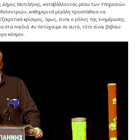
 ως Δήμος Μυτιλήνης, καταβάλλοντας μέσω των Υπηρεσιών
 εθελοντριών, καθημερινά μεγάλη προσπάθεια να
αιρετικά κρίσιμος, όμως, είναι ο ρόλος της ενημέρωσης
α στα παιδιά. Αν πετύχουμε σε αυτό, τότε είναι βέβαιο
ερο κόσμο».