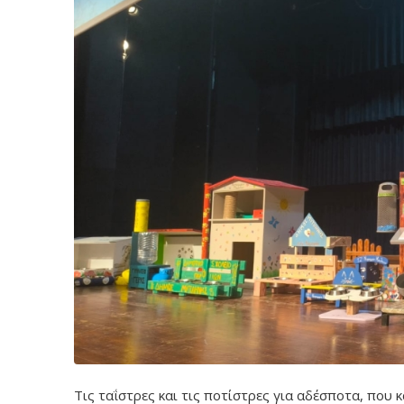
Τις ταΐστρες και τις ποτίστρες για αδέσποτα, που