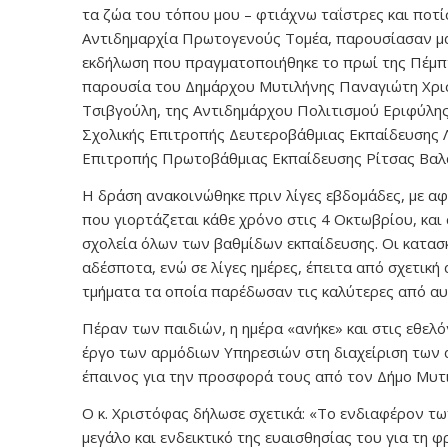
τα ζώα του τόπου μου – φτιάχνω ταΐστρες και ποτί
Αντιδημαρχία Πρωτογενούς Τομέα, παρουσίασαν μαθ
εκδήλωση που πραγματοποιήθηκε το πρωί της Πέμπ
παρουσία του Δημάρχου Μυτιλήνης Παναγιώτη Χρι
Τσιβγούλη, της Αντιδημάρχου Πολιτισμού Εριφύλης
Σχολικής Επιτροπής Δευτεροβάθμιας Εκπαίδευσης 
Επιτροπής Πρωτοβάθμιας Εκπαίδευσης Ρίτσας Βαλ
Η δράση ανακοινώθηκε πριν λίγες εβδομάδες, με α
που γιορτάζεται κάθε χρόνο στις 4 Οκτωβρίου, και
σχολεία όλων των βαθμίδων εκπαίδευσης. Οι κατασ
αδέσποτα, ενώ σε λίγες ημέρες, έπειτα από σχετική
τμήματα τα οποία παρέδωσαν τις καλύτερες από αυ
Πέραν των παιδιών, η ημέρα «ανήκε» και στις εθελ
έργο των αρμόδιων Υπηρεσιών στη διαχείριση των 
έπαινος για την προσφορά τους από τον Δήμο Μυτ
Ο κ. Χριστόφας δήλωσε σχετικά: «Το ενδιαφέρον τ
μεγάλο και ενδεικτικό της ευαισθησίας του για τη