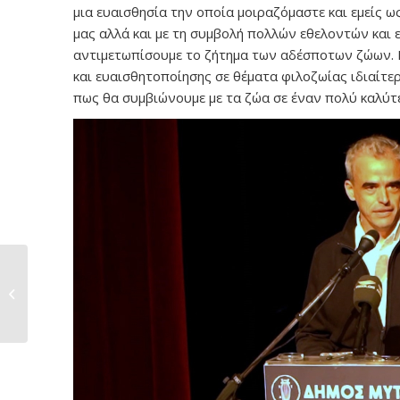
μια ευαισθησία την οποία μοιραζόμαστε και εμείς
μας αλλά και με τη συμβολή πολλών εθελοντών και
αντιμετωπίσουμε το ζήτημα των αδέσποτων ζώων. Εξ
και ευαισθητοποίησης σε θέματα φιλοζωίας ιδιαίτερ
πως θα συμβιώνουμε με τα ζώα σε έναν πολύ καλύτ
Υπογραφή σύμβασης
για το έργο
ηλεκτροφωτισμού...