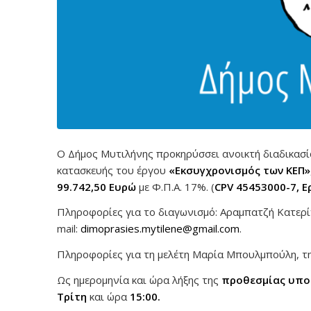
Ο Δήμος Μυτιλήνης προκηρύσσει ανοικτή διαδικασ
κατασκευής του έργου
«Εκσυγχρονισμός των ΚΕΠ»
99.742,50
Ευρώ
με Φ.Π.Α. 17%. (
CPV
45453000-7, Ε
Πληροφορίες για το διαγωνισμό: Αραμπατζή Κατερίνα
mail:
dimoprasies.mytilene@gmail.com
.
Πληροφορίες για τη μελέτη Μαρία Μπουλμπούλη, τη
Ως ημερομηνία και ώρα λήξης της
προθεσμίας υπο
Τρίτη
και ώρα
15:00.