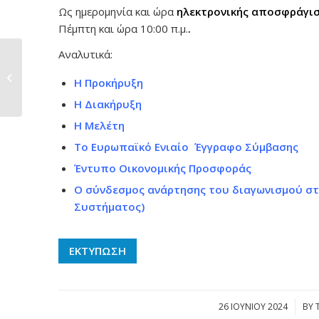
Ως ημερομηνία και ώρα
ηλεκτρονικής αποσφράγι
Πέμπτη και ώρα 10:00 π.μ.
.
Αναλυτικά:
Δημοσιεύτηκε η
προκήρυξη για το
Η Προκήρυξη
έργο
εκσυγχρονισμού...
Η Διακήρυξη
Η Μελέτη
Το Ευρωπαϊκό Ενιαίο Έγγραφο Σύμβασης
Έντυπο Οικονομικής Προσφοράς
Ο σύνδεσμος ανάρτησης του διαγωνισμού στ
Συστήματος)
ΕΚΤΥΠΩΣΗ
26 ΙΟΥΝΊΟΥ 2024
/
BY