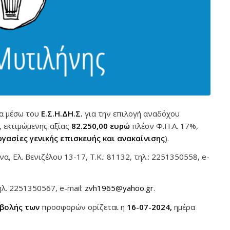
ία μέσω του
Ε.Σ.Η.ΔΗ.Σ.
για την επιλογή αναδόχου
, εκτιμώμενης αξίας
82.250,00
ευρώ
πλέον Φ.Π.Α. 17%,
ργασίες γενικής επισκευής και ανακαίνισης
).
, Ελ. Βενιζέλου 13-17, Τ.Κ.: 81132, τηλ.: 2251350558, e-
λ. 2251350567, e-mail:
zvh1965@yahoo.gr
.
βολής των
προσφορών ορίζεται η
16-07-2024,
ημέρα