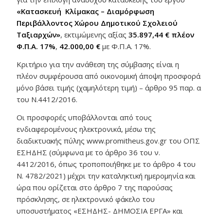
«Κατασκευή Κλίμακας – Διαμόρφωση
Περιβάλλοντος Χώρου Δημοτικού Σχολειού
Ταξιαρχών»
, εκτιμώμενης αξίας
35.897,44 € πλέον
Φ.Π.Α. 17%
,
42.000,00 €
με Φ.Π.Α. 17%.
Κριτήριο για την ανάθεση της σύμβασης είναι η
πλέον συμφέρουσα από οικονομική άποψη προσφορά
μόνο βάσει τιμής (χαμηλότερη τιμή) – άρθρο 95 παρ. α
του Ν.4412/2016.
Οι προσφορές υποβάλλονται από τους
ενδιαφερομένους ηλεκτρονικά, μέσω της
διαδικτυακής πύλης www.promitheus.gov.gr του ΟΠΣ
ΕΣΗΔΗΣ (σύμφωνα με το άρθρο 36 του ν.
4412/2016, όπως τροποποιήθηκε με το άρθρο 4 του
Ν. 4782/2021) μέχρι την καταληκτική ημερομηνία και
ώρα που ορίζεται στο άρθρο 7 της παρούσας
πρόσκλησης, σε ηλεκτρονικό φάκελο του
υποσυστήματος «ΕΣΗΔΗΣ- ΔΗΜΟΣΙΑ ΕΡΓΑ» και