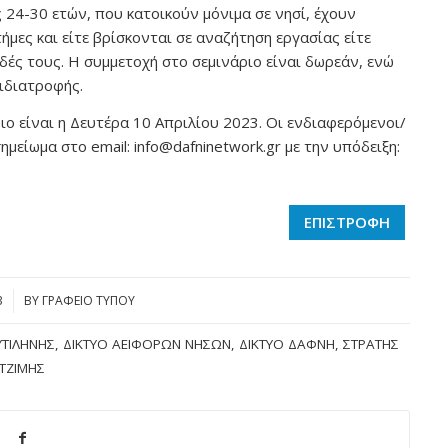
ς 24-30 ετών, που κατοικούν μόνιμα σε νησί, έχουν
ήμες και είτε βρίσκονται σε αναζήτηση εργασίας είτε
ές τους. Η συμμετοχή στο σεμινάριο είναι δωρεάν, ενώ
μιδιατροφής.
ο είναι η Δευτέρα 10 Απριλίου 2023. Οι ενδιαφερόμενοι/
μείωμα στο email: info@dafninetwork.gr με την υπόδειξη:
ΕΠΙΣΤΡΟΦΗ
3
BY
ΓΡΑΦΕΙΟ ΤΥΠΟΥ
ΤΙΛΉΝΗΣ
,
ΔΊΚΤΥΟ ΑΕΙΦΌΡΩΝ ΝΉΣΩΝ
,
ΔΊΚΤΥΟ ΔΑΦΝΗ
,
ΣΤΡΑΤΉΣ
ΤΖΙΜΉΣ