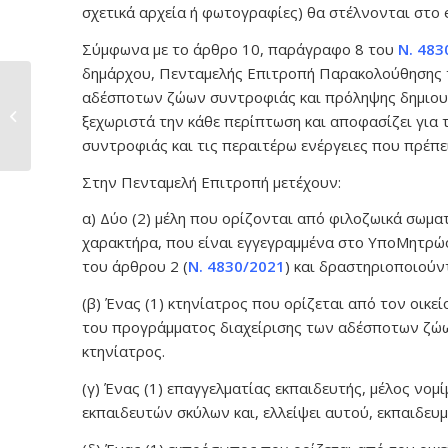
σχετικά αρχεία ή φωτογραφίες) θα στέλνονται στο 
Σύμφωνα με το άρθρο 10, παράγραφο 8 του
Ν. 483
δημάρχου, Πενταμελής Επιτροπή Παρακολούθησης τ
Συμβασιοποιήθηκε η
αδέσποτων ζώων συντροφιάς και πρόληψης δημιουρ
διαμόρφωση της
ξεχωριστά την κάθε περίπτωση και αποφασίζει για τ
Πλατείας...
συντροφιάς και τις περαιτέρω ενέργειες που πρέπει
Στην Πενταμελή Επιτροπή μετέχουν:
α) Δύο (2) μέλη που ορίζονται από φιλοζωικά σωμα
χαρακτήρα, που είναι εγγεγραμμένα στο ΥποΜητρώ
του άρθρου 2 (
Ν. 4830/2021
) και δραστηριοποιούν
(β) Ένας (1) κτηνίατρος που ορίζεται από τον οικεί
του προγράμματος διαχείρισης των αδέσποτων ζώων
κτηνίατρος.
(γ) Ένας (1) επαγγελματίας εκπαιδευτής, μέλος νο
εκπαιδευτών σκύλων και, ελλείψει αυτού, εκπαιδευ