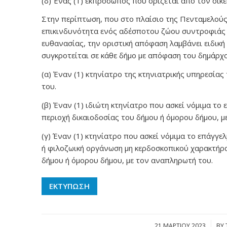
(δ) Ένας (1) εκπρόσωπος που ορίζεται από τον οικε
Στην περίπτωση, που στο πλαίσιο της Πενταμελούς
επικινδυνότητα ενός αδέσποτου ζώου συντροφιάς 
ευθανασίας, την οριστική απόφαση λαμβάνει ειδική
συγκροτείται σε κάθε δήμο με απόφαση του δημάρχο
(α) Έναν (1) κτηνίατρο της κτηνιατρικής υπηρεσίας
του.
(β) Έναν (1) ιδιώτη κτηνίατρο που ασκεί νόμιμα το
περιοχή δικαιοδοσίας του δήμου ή όμορου δήμου, μ
(γ) Έναν (1) κτηνίατρο που ασκεί νόμιμα το επάγγε
ή φιλοζωική οργάνωση μη κερδοσκοπικού χαρακτήρα
δήμου ή όμορου δήμου, με τον αναπληρωτή του.
ΕΚΤΥΠΩΣΗ
21 ΜΑΡΤΊΟΥ 2023
/
BY