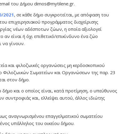
email του Δήμου dimos@mytilene.gr.
0/2021
, σε κάθε δήμο συγκροτείται, με απόφαση του
ου επιχειρησιακού προγράμματος διαχείρισης
γίας νέων αδέσποτων ζώων, η οποία αξιολογεί
ο αν είναι ή όχι επιθετικό/επικίνδυνο ένα ζώο
 να γίνουν.
τεία και φιλοζωικές οργανώσεις μη κερδοσκοπικού
ο Φιλοζωικών Σωματείων και Οργανώσεων της παρ. 23
ται στον δήμο.
ο δήμο και ο οποίος είναι, κατά προτίμηση, ο υπεύθυνος
 συντροφιάς και, ελλείψει αυτού, άλλος ιδιώτης
μίμως αναγνωρισμένου επαγγελματικού σωματείου
μένος υπάλληλος του οικείου δήμου.