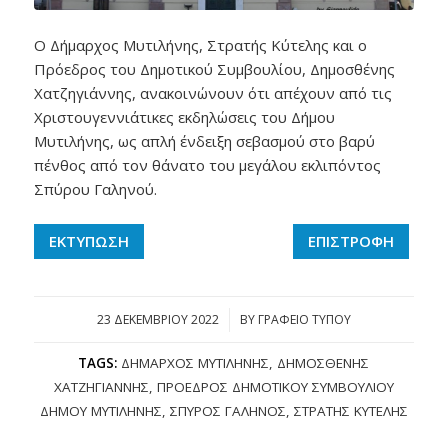
O Δήμαρχος Μυτιλήνης, Στρατής Κύτελης και ο
Πρόεδρος του Δημοτικού Συμβουλίου, Δημοσθένης
Χατζηγιάννης, ανακοινώνουν ότι απέχουν από τις
Χριστουγεννιάτικες εκδηλώσεις του Δήμου
Μυτιλήνης, ως απλή ένδειξη σεβασμού στο βαρύ
πένθος από τον θάνατο του μεγάλου εκλιπόντος
Σπύρου Γαληνού.
ΕΚΤΥΠΩΣΗ
ΕΠΙΣΤΡΟΦΗ
23 ΔΕΚΕΜΒΡΊΟΥ 2022
/
BY
ΓΡΑΦΕΙΟ ΤΥΠΟΥ
TAGS:
ΔΉΜΑΡΧΟΣ ΜΥΤΙΛΉΝΗΣ
,
ΔΗΜΟΣΘΈΝΗΣ
ΧΑΤΖΗΓΙΆΝΝΗΣ
,
ΠΡΌΕΔΡΟΣ ΔΗΜΟΤΙΚΟΎ ΣΥΜΒΟΥΛΊΟΥ
ΔΉΜΟΥ ΜΥΤΙΛΉΝΗΣ
,
ΣΠΎΡΟΣ ΓΑΛΗΝΌΣ
,
ΣΤΡΑΤΉΣ ΚΎΤΕΛΗΣ