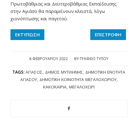
Πρωτοβάθμιας και Δευτεροβάθμιας Εκπαίδευσης
στην Αγιάσο θα παραμείνουν κλειστά, λόγω
χιονόπτωσης και παγετού.
ΕΚΤΥΠΩΣΗ
ΕΠΙΣΤΡΟΦΗ
8 ΦΕΒΡΟΥΑΡΊΟΥ 2022
/
BY
ΓΡΑΦΕΙΟ ΤΥΠΟΥ
TAGS:
ΑΓΙΆΣΟΣ
,
ΔΉΜΟΣ ΜΥΤΙΛΉΝΗΣ
,
ΔΗΜΟΤΙΚΉ ΕΝΌΤΗΤΑ
ΑΓΙΆΣΟΥ
,
ΔΗΜΟΤΙΚΉ ΚΟΙΝΌΤΗΤΑ ΜΕΓΑΛΟΧΩΡΊΟΥ
,
ΚΑΚΟΚΑΙΡΊΑ
,
ΜΕΓΑΛΟΧΏΡΙ